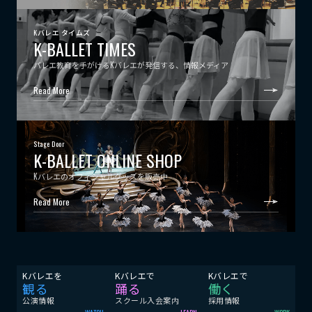
Kバレエ タイムズ
K-BALLET TIMES
バレエ教育を手がけるKバレエが発信する、情報メディア
Read More
Stage Door
K-BALLET ONLINE SHOP
Kバレエのオフィシャルグッズを販売中
Read More
Kバレエを
Kバレエで
Kバレエで
観る
踊る
働く
公演情報
スクール入会案内
採用情報