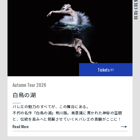
2026.10.1~10.10
Tickets
Autumn Tour 2026
白鳥の湖
バレエの魅力のすべてが、この舞台にある――。
不朽の名作『白鳥の湖』熊川版。美意識に貫かれた神秘の空間
と、伝統を高みへと発展させていくＫバレエの真髄がここに！
Read More