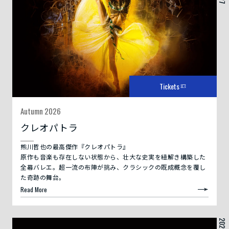
Tickets
Autumn 2026
クレオパトラ
熊川哲也の最高傑作『クレオパトラ』
原作も音楽も存在しない状態から、壮大な史実を紐解き構築した
全幕バレエ。超一流の布陣が挑み、クラシックの既成概念を覆し
た奇跡の舞台。
Read More