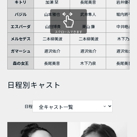
キトリ
加瀬 栞
長尾美音
岩井優花
バジル
山本雅也
武井隼人
堀内將平
エスパーダ
山田博貴
栗山 廉
中井皓己
スクロールできます
メルセデス
二本柳美波
二本柳美波
木下乃泉
ガマーシュ
遅沢佑介
遅沢佑介
遅沢佑介
森の女王
長尾美音
木下乃泉
長尾美音
日程別キャスト
日程