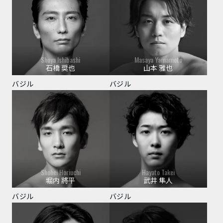
Shoya Ishibashi
Masaya Yamamoto
石橋 奨也
山本 雅也
バジル
バジル
Shohei Horiuchi
Hayato Takei
堀内 將平
武井 隼人
バジル
バジル