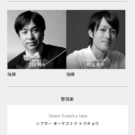
Katsuhiro Ida
Kyohei Tsukakoshi
井田 勝大
塚越 恭平
指揮
指揮
管弦楽
Theater Orchestra Tokyo
シアター オーケストラ トウキョウ