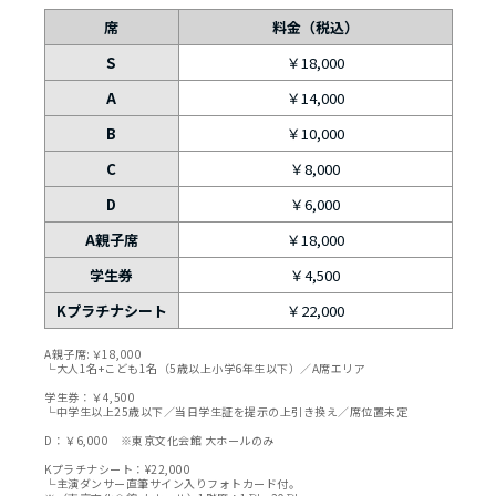
席
料金（税込）
S
￥18,000
A
￥14,000
B
￥10,000
C
￥8,000
D
￥6,000
A親子席
￥18,000
学生券
￥4,500
Kプラチナシート
￥22,000
A親子席:￥18,000
└大人1名+こども1名（5歳以上小学6年生以下）／A席エリア
学生券：￥4,500
└中学生以上25歳以下／当日学生証を提示の上引き換え／席位置未定
D：￥6,000 ※東京文化会館 大ホールのみ
Kプラチナシート：¥22,000
└主演ダンサー直筆サイン入りフォトカード付。