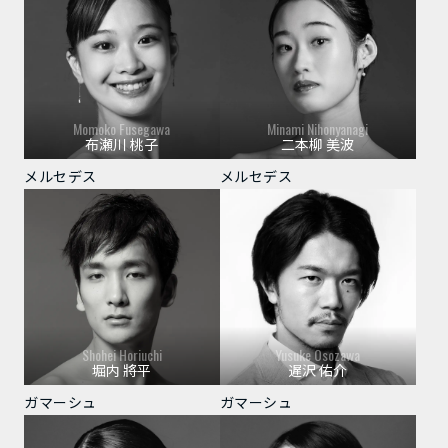
Momoko Fusegawa
Minami Nihonyanagi
布瀬川 桃子
二本柳 美波
メルセデス
メルセデス
Shohei Horiuchi
Yusuke Osozawa
堀内 將平
遅沢 佑介
ガマーシュ
ガマーシュ