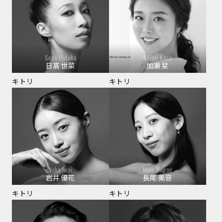
Sena Hidaka
Shiori Kase
日髙 世菜
加瀬 栞
キトリ
キトリ
Yuka Iwai
Mine Nagao
岩井 優花
長尾 美音
キトリ
キトリ