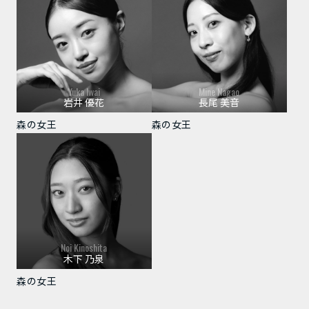
Yuka Iwai
Mine Nagao
岩井 優花
長尾 美音
森の女王
森の女王
Noi Kinoshita
木下 乃泉
森の女王