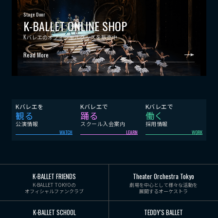
Stage Door
K-BALLET ONLINE SHOP
Kバレエのオフィシャルグッズを販売中
Read More
Kバレエを
Kバレエで
Kバレエで
観る
踊る
働く
公演情報
スクール入会案内
採用情報
WATCH
LEARN
WORK
K-BALLET FRIENDS
Theater Orchestra Tokyo
K-BALLET TOKYOの
劇場を中心として様々な活動を
オフィシャルファンクラブ
展開するオーケストラ
K-BALLET SCHOOL
TEDDY'S BALLET