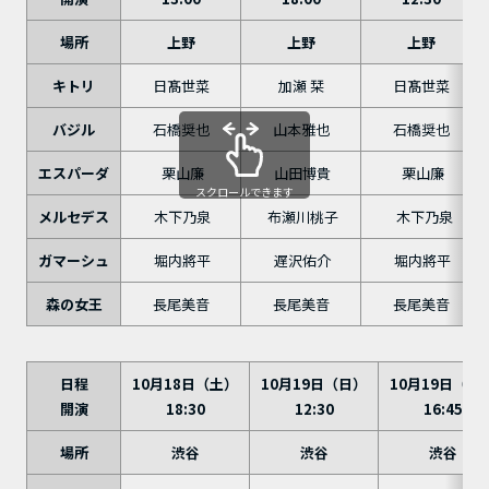
場所
上野
上野
上野
キトリ
日髙世菜
加瀬 栞
日髙世菜
バジル
石橋奨也
山本雅也
石橋奨也
エスパーダ
栗山廉
山田博貴
栗山廉
スクロールできます
メルセデス
木下乃泉
布瀬川桃子
木下乃泉
ガマーシュ
堀内將平
遅沢佑介
堀内將平
森の女王
長尾美音
長尾美音
長尾美音
日程
10月18日（土）
10月19日（日）
10月19日（日
開演
18:30
12:30
16:45
場所
渋谷
渋谷
渋谷