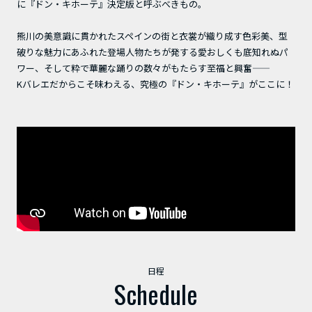
に『ドン・キホーテ』決定版と呼ぶべきもの。
熊川の美意識に貫かれたスペインの街と衣裳が織り成す色彩美、型
破りな魅力にあふれた登場人物たちが発する愛おしくも底知れぬパ
ワー、そして粋で華麗な踊りの数々がもたらす至福と興奮——
Kバレエだからこそ味わえる、究極の『ドン・キホーテ』がここに！
日程
Schedule