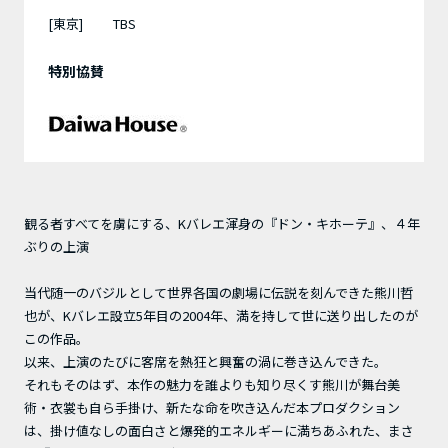
[東京]
TBS
特別協賛
観る者すべてを虜にする、Kバレエ渾身の『ドン・キホーテ』、４年
ぶりの上演
当代随一のバジルとして世界各国の劇場に伝説を刻んできた熊川哲
也が、Kバレエ設立5年目の2004年、満を持して世に送り出したのが
この作品。
以来、上演のたびに客席を熱狂と興奮の渦に巻き込んできた。
それもそのはず、本作の魅力を誰よりも知り尽くす熊川が舞台美
術・衣裳も自ら手掛け、新たな命を吹き込んだ本プロダクション
は、掛け値なしの面白さと爆発的エネルギーに満ちあふれた、まさ