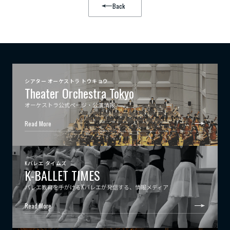
Back
シアター オーケストラ トウキョウ
Theater Orchestra Tokyo
オーケストラ公式ページ・公演情報
Read More
Kバレエ タイムズ
K-BALLET TIMES
バレエ教育を手がけるKバレエが発信する、情報メディア
Read More