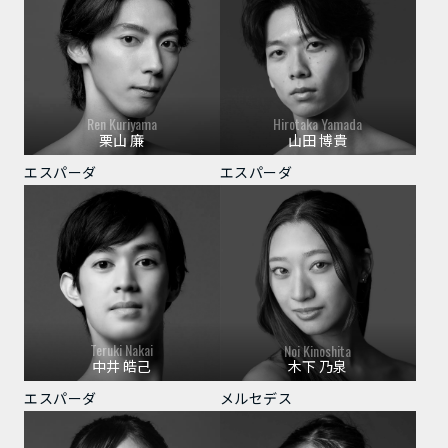
Ren Kuriyama
Hirotaka Yamada
栗山 廉
山田 博貴
エスパーダ
エスパーダ
Teruki Nakai
Noi Kinoshita
中井 皓己
木下 乃泉
エスパーダ
メルセデス