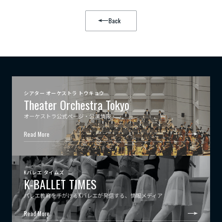
Back
シアター オーケストラ トウキョウ
Theater Orchestra Tokyo
オーケストラ公式ページ・公演情報
Read More
Kバレエ タイムズ
K-BALLET TIMES
バレエ教育を手がけるKバレエが発信する、情報メディア
Read More