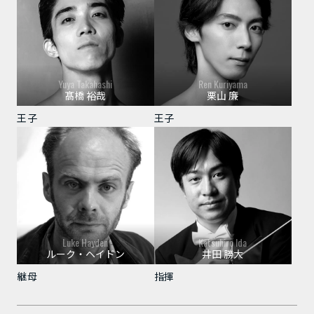
Yuya Takahashi
Ren Kuriyama
髙橋 裕哉
栗山 廉
王子
王子
Luke Hayden
Katsuhiro Ida
ルーク・ヘイドン
井田 勝大
継母
指揮