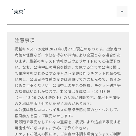
［東京］
注意事項
掲載キャスト予定は2021年9月27日現在のものです。出演者の
病気や怪我など、やむを得ない事情により変更となる場合があ
ります。最新のキャスト情報は当ウェブサイトにてご確認下さ
い。なお、公演中止の場合を除き、実施する全ての公演に関し
て主演者をはじめとするキャスト変更に伴うチケット代金の払
い戻し、公演日や券種の変更はお受けできませんので、あらか
じめご了承ください。公演中止の場合の旅費、チケット送料等
の補償はいたしかねます。本公演は５歳以上（10 月9 日
（土）13:00 のみ4 歳以上）の入場が可能です。演出上開演後
の入場は制限させていただく場合があります。
本公演は新型コロナウイルスの感染予防対策のひとつとして、
客席前方を空けて販売いたします。
現段階で販売をしていない空席を、状況により追加で販売する
可能性がございます。予めご了承ください。
チケットご購入の際には、ご自身の体調や環境をふまえご判断