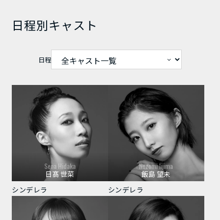
日程別キャスト
日程
Sena Hidaka
Nozomi Iijima
日髙 世菜
飯島 望未
シンデレラ
シンデレラ