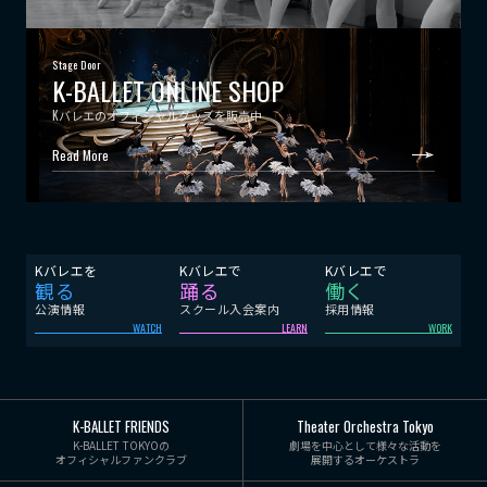
Stage Door
K-BALLET ONLINE SHOP
Kバレエのオフィシャルグッズを販売中
Read More
Kバレエを
Kバレエで
Kバレエで
観る
踊る
働く
公演情報
スクール入会案内
採用情報
WATCH
LEARN
WORK
K-BALLET FRIENDS
Theater Orchestra Tokyo
K-BALLET TOKYOの
劇場を中心として様々な活動を
オフィシャルファンクラブ
展開するオーケストラ