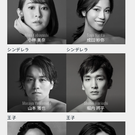
Mina Kobayashi
Saya Narita
小林 美奈
成田 紗弥
シンデレラ
シンデレラ
Masaya Yamamoto
Shohei Horiuchi
山本 雅也
堀内 將平
王子
王子