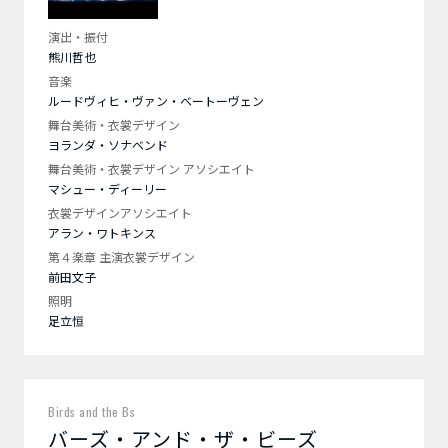
演出・振付
熊川哲也
音楽
ルードヴィヒ・ヴァン・ベートーヴェン
舞台美術・衣裳デザイン
ヨランダ・ソナベンド
舞台美術・衣裳デザイン アソシエイト
マシュー・ディーリー
衣裳デザインアソシエイト
アラン・ワトキンス
第４楽章 主演衣裳デザイン
前田文子
照明
足立恒
Birds and the Bs
バーズ・アンド・ザ・ビーズ