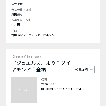
高野泰樹
舞台美術・衣裳
眞田岳彦
音楽監督・作曲
中村明一
作曲
吉田 潔／アーヴィッド・オルソン
“Diamonds” from Jewels
『ジュエルズ』より “ ダイ
ヤモンド ” 全編
公演詳細
初演
2026-07-19
Bunkamuraオーチャードホール