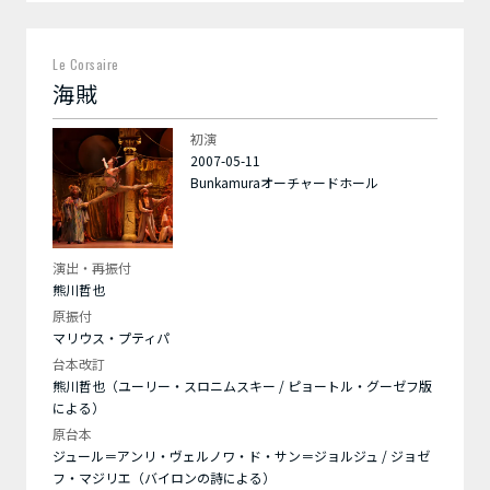
Le Corsaire
海賊
初演
2007-05-11
Bunkamuraオーチャードホール
演出・再振付
熊川哲也
原振付
マリウス・プティパ
台本改訂
熊川哲也（ユーリー・スロニムスキー / ピョートル・グーゼフ版
による）
原台本
ジュール＝アンリ・ヴェルノワ・ド・サン＝ジョルジュ / ジョゼ
フ・マジリエ（バイロンの詩による）