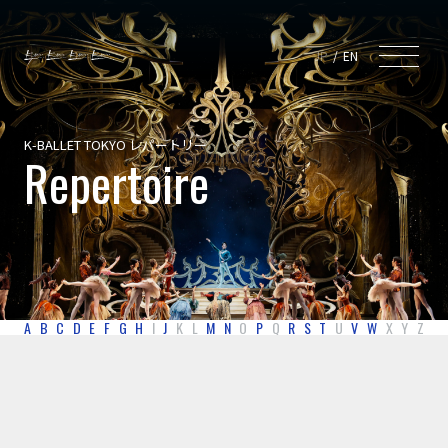
JP
EN
K-BALLET TOKYO レパートリー
Repertoire
A
B
C
D
E
F
G
H
I
J
K
L
M
N
O
P
Q
R
S
T
U
V
W
X
Y
Z