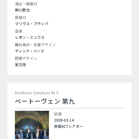
演出・再振付
熊川哲也
原振付
マリウス・プティパ
音楽
レオン・ミンクス
舞台美術・衣裳デザイン
ディック・バード
照明デザイン
足立恒
Beethoven Symphony No.9
ベートーヴェン 第九
初演
2008-03-14
赤坂ACTシアター