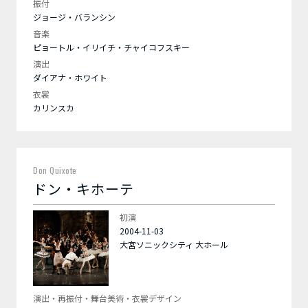
振付
ジョージ・バランシン
音楽
ピョートル・イリイチ・チャイコフスキー
演出
ダイアナ・ホワイト
衣裳
カリンスカ
Don Quixote
ドン・キホーテ
初演
2004-11-03
大宮ソニックシティ 大ホール
演出・再振付・舞台美術・衣裳デザイン