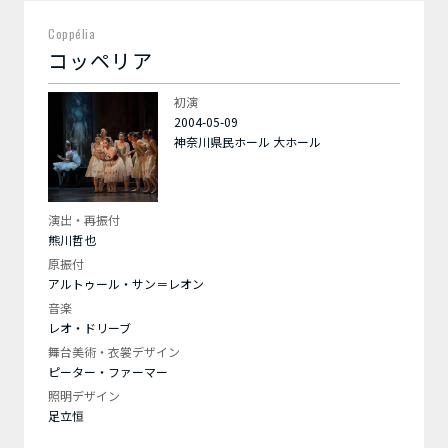
Coppélia
コッペリア
初演
2004-05-09
神奈川県民ホール 大ホール
演出・再振付
熊川哲也
原振付
アルトゥール・サン＝レオン
音楽
レオ・ドリーブ
舞台美術・衣裳デザイン
ピーター・ファーマー
照明デザイン
足立恒