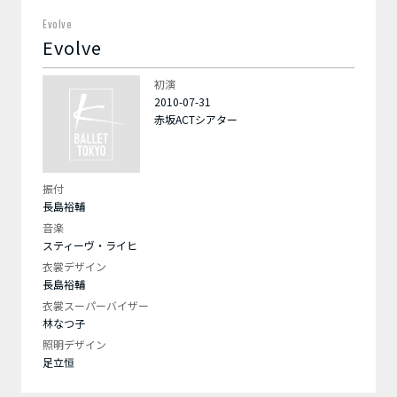
Evolve
Evolve
初演
2010-07-31
赤坂ACTシアター
振付
長島裕輔
音楽
スティーヴ・ライヒ
衣裳デザイン
長島裕輔
衣裳スーパーバイザー
林なつ子
照明デザイン
足立恒