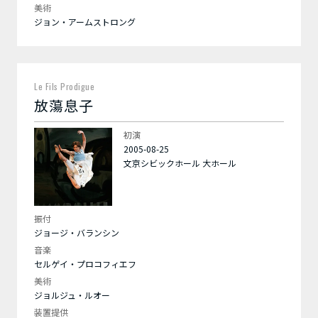
美術
ジョン・アームストロング
Le Fils Prodigue
放蕩息子
初演
2005-08-25
文京シビックホール 大ホール
振付
ジョージ・バランシン
音楽
セルゲイ・プロコフィエフ
美術
ジョルジュ・ルオー
装置提供