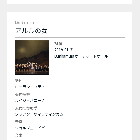
L'Arlésienne
アルルの女
初演
2019-01-31
Bunkamuraオーチャードホール
振付
ローラン・プティ
振付指導
ルイジ・ボニーノ
振付指導助手
ジリアン・ウィッティンガム
音楽
ジョルジュ・ビゼー
台本