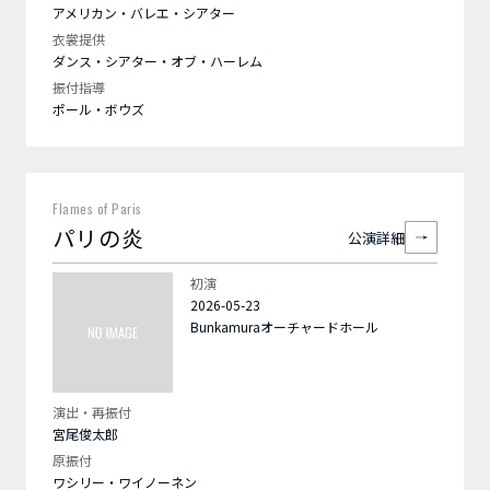
アメリカン・バレエ・シアター
衣裳提供
ダンス・シアター・オブ・ハーレム
振付指導
ポール・ボウズ
Flames of Paris
パリの炎
公演詳細
初演
2026-05-23
Bunkamuraオーチャードホール
演出・再振付
宮尾俊太郎
原振付
ワシリー・ワイノーネン