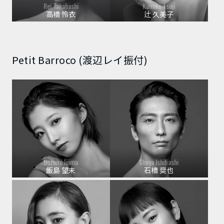
Rei Takahashi
Kumiko Tsuji
高橋 怜衣
辻 久美子
Petit Barroco (渡辺レイ振付)
Nozomi Iijima
Shoya Ishibashi
飯島 望未
石橋 奨也