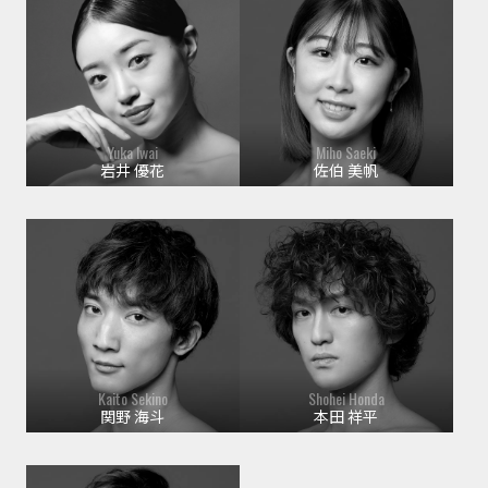
Yuka Iwai
Miho Saeki
岩井 優花
佐伯 美帆
Kaito Sekino
Shohei Honda
関野 海斗
本田 祥平