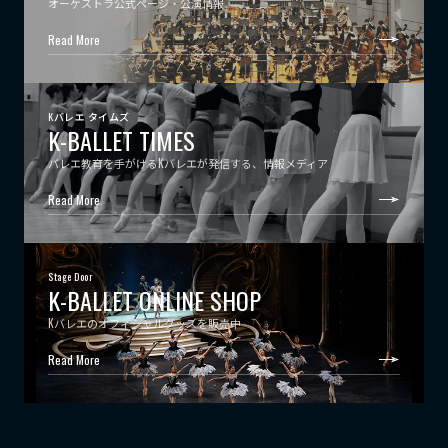
オーケストラ公式ページ・公演情報
Read More
Kバレエ タイムズ
K-BALLET TIMES
バレエ教育を手がけるKバレエが発信する、情報メディア
Read More
Stage Door
K-BALLET ONLINE SHOP
Kバレエのオフィシャルグッズを販売中
Read More