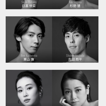
Sena Hidaka
Kei Sugino
日髙 世菜
杉野 慧
Ren Kuriyama
Shuhei Yoshida
栗山 廉
吉田 周平