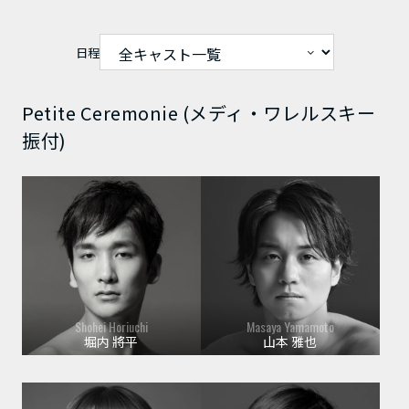
日程
Petite Ceremonie (メディ・ワレルスキー
振付)
Shohei Horiuchi
Masaya Yamamoto
堀内 將平
山本 雅也