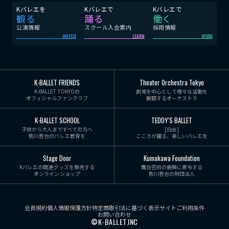
Kバレエを
Kバレエで
Kバレエで
観る
踊る
働く
公演情報
スクール入会案内
採用情報
WATCH
LEARN
WORK
K-BALLET FRIENDS
Theater Orchestra Tokyo
K-BALLET TOKYOの
劇場を中心として様々な活動を
オフィシャルファンクラブ
展開するオーケストラ
K-BALLET SCHOOL
TEDDY'S BALLET
子供から大人まですべての方へ
[白金]
熊川哲也のバレエ教育を
こころが躍る、楽しいバレエを
Stage Door
Kumakawa Foundation
Kバレエの関連グッズを販売する
舞台芸術の振興に寄与する
オンラインショップ
熊川哲也の財団法人
会員規約
個人情報保護方針
特定商取引法に基づく表示
サイトご利用条件
お問い合わせ
©K-BALLET.INC