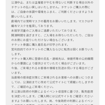
公演中止、または主催者がやむを得ないと判断する場合以外の
チケットの払い戻しはいたしません。チケットご購入の際に
は、ご自身の体調や環境をふまえ、ご判断くださいますようお
願いいたします。
劇場内では常時マスクの着用をお願いいたします。マスクは不
織布マスクを推奨しております。
未就学児童のご入場はご遠慮いただいております。
開演時間を過ぎますと、ご入場をお待ちいただいたり、ご自分
のお席にお座りいただけない場合もございます。
チケット券面に購入者氏名が印字されます。
営利目的でのチケットのご購入ならびに転売は固くお断りいた
します。
チケット購入時に登録の氏名・連絡先は、保健所等の公的機関
からの要請により提供させていただく場合がございます。
今後、ご来場されるお客様の情報を別途お伺いする場合がござ
います。
当劇場の感染症対策とご来場されるお客様へのお願いにつきま
しては、公演前までに改めて公式サイトにて掲載いたしますの
で、ご確認の上ご来場ください。
本公演は政府の判断によるイベント収容率に基づき、販売座席
を決定いたします。ご購入時には公式サイトをご確認ください
ますようお願いいたします。尚、今後政府の判断によるイベン