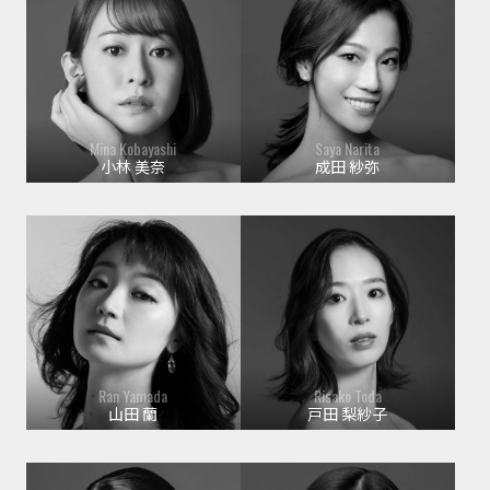
Mina Kobayashi
Saya Narita
小林 美奈
成田 紗弥
Ran Yamada
Risako Toda
山田 蘭
戸田 梨紗子