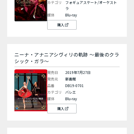
カテゴリ
フォギュアスケート/オーケスト
ラ
媒体
Blu-ray
購入
ニーナ・アナニアシヴィリの軌跡 ～最後のクラ
シック・ガラ～
発売日
2019年7月27日
発売元
新書館
品番
DB19-0701
カテゴリ
バレエ
媒体
Blu-ray
購入