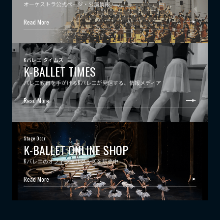
オーケストラ公式ページ・公演情報
Read More
Kバレエ タイムズ
K-BALLET TIMES
バレエ教育を手がけるKバレエが発信する、情報メディア
Read More
Stage Door
K-BALLET ONLINE SHOP
Kバレエのオフィシャルグッズを販売中
Read More