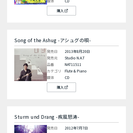
媒体
CD
購入
Song of the Ashug -アシュグの唄-
発売日
2013年8月20日
発売元
Studio N.A.T
品番
NAT11511
カテゴリ
Flute & Piano
媒体
CD
購入
Sturm und Drang -疾風怒涛-
発売日
2012年7月7日