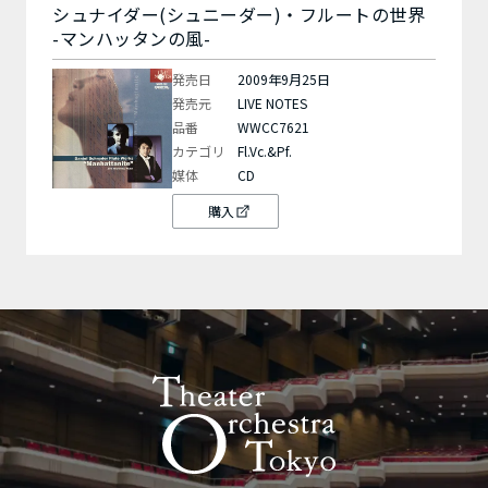
シュナイダー(シュニーダー)・フルートの世界
-マンハッタンの風-
発売日
2009年9月25日
発売元
LIVE NOTES
品番
WWCC7621
カテゴリ
Fl.Vc.&Pf.
媒体
CD
購入