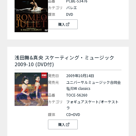
品番
PCBE-53476
カテゴリ
バレエ
媒体
DVD
購入
浅田舞&真央 スケーティング・ミュージック
2009-10 (DVD付)
発売日
2009年10月14日
発売元
ユニバーサルミュージック合同会
社/EMI classics
品番
TOCE-56260
カテゴリ
フォギュアスケート/オーケスト
ラ
媒体
CD+DVD
購入