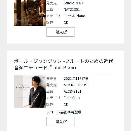
発売元
Studio N.A.T
品番
NAT21351
カテゴリ
Flute & Piano
媒体
CD
購入
ポール・ジャンジャン -フルートのための近代
音楽エチュード-" and Piano-
発売日
2021年11月7日
発売元
ALM RECORDS
品番
ALCD-3121
カテゴリ
Flute Solo
媒体
CD
レコード芸術準特選版
購入