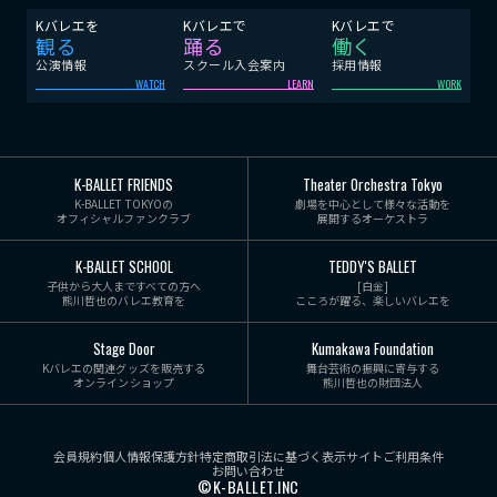
Kバレエを
Kバレエで
Kバレエで
観る
踊る
働く
公演情報
スクール入会案内
採用情報
WATCH
LEARN
WORK
K-BALLET FRIENDS
Theater Orchestra Tokyo
K-BALLET TOKYOの
劇場を中心として様々な活動を
オフィシャルファンクラブ
展開するオーケストラ
K-BALLET SCHOOL
TEDDY'S BALLET
子供から大人まですべての方へ
[白金]
熊川哲也のバレエ教育を
こころが躍る、楽しいバレエを
Stage Door
Kumakawa Foundation
Kバレエの関連グッズを販売する
舞台芸術の振興に寄与する
オンラインショップ
熊川哲也の財団法人
会員規約
個人情報保護方針
特定商取引法に基づく表示
サイトご利用条件
お問い合わせ
©K-BALLET.INC