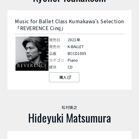
Music for Ballet Class Kumakawa's Selection
「REVERENCE Cinq」
発売日
2021年
発売元
K-BALLET
品番
BCCD1005
カテゴリ
Piano
媒体
CD
購入
松村英之
Hideyuki Matsumura