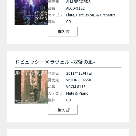
発売元
ALM RECORDS
品番
ALCD-9122
カテゴリ
Flute, Percussion, & Orchestra
媒体
CD
購入
ドビュッシー×ラヴェル -双璧の風-
発売日
2011年12月7日
発売元
VISION CLASSIC
品番
VCCM-8116
カテゴリ
Flute & Piano
媒体
CD
購入