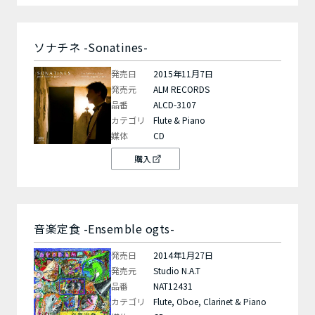
ソナチネ -Sonatines-
発売日
2015年11月7日
発売元
ALM RECORDS
品番
ALCD-3107
カテゴリ
Flute & Piano
媒体
CD
購入
音楽定食 -Ensemble ogts-
発売日
2014年1月27日
発売元
Studio N.A.T
品番
NAT12431
カテゴリ
Flute, Oboe, Clarinet & Piano