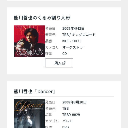
熊川哲也のくるみ割り人形
発売日
2009年4月2日
発売元
TBS / キングレコード
品番
KICC-730 / 1
カテゴリ
オーケストラ
媒体
CD
購入
熊川哲也『Dancer』
発売日
2008年8月20日
発売元
TBS
品番
TBSD-0029
カテゴリ
バレエ
媒体
DVD