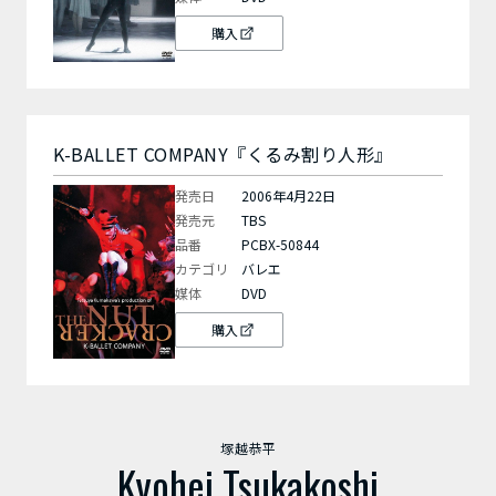
購入
K-BALLET COMPANY『くるみ割り人形』
発売日
2006年4月22日
発売元
TBS
品番
PCBX-50844
カテゴリ
バレエ
媒体
DVD
購入
塚越恭平
Kyohei Tsukakoshi