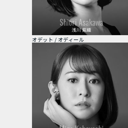
Shiori Asakawa
浅川 紫織
オデット / オディール