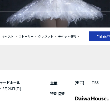
Tickets
キャスト
ストーリー
クレジット
チケット情報
ーチャードホール
[東京]
TBS
主催
～3月26日(日)
特別協賛