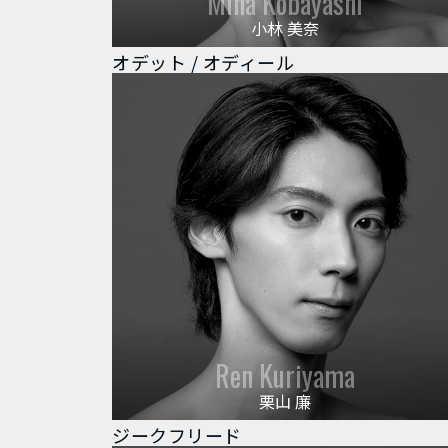
Mina Kobayashi
小林 美奈
オデット / オディール
Ren Kuriyama
栗山 廉
ジークフリード