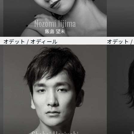
Nozomi Iijima
飯島 望未
オデット / オディール
オデット 