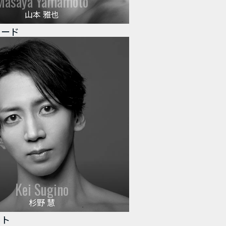
Masaya Yamamoto
山本 雅也
リード
Kei Sugino
杉野 慧
ルト