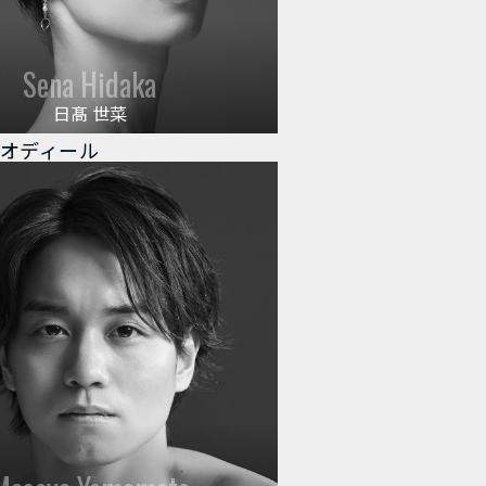
Sena Hidaka
日髙 世菜
/ オディール