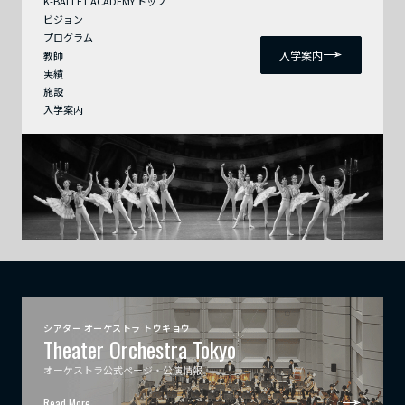
K-BALLET ACADEMY トップ
ビジョン
プログラム
入学案内
教師
実績
施設
入学案内
シアター オーケストラ トウキョウ
Theater Orchestra Tokyo
オーケストラ公式ページ・公演情報
Read More