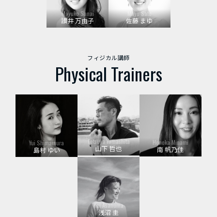
Mayuko Sanai
Mayu Sato
讃井 万由子
佐藤 まゆ
フィジカル講師
Physical Trainers
Tetsuya Yamashita
Honoka Minami
Yui Shimamura
山下 哲也
南 帆乃佳
島村 ゆい
Kei Asanuma
浅沼 圭