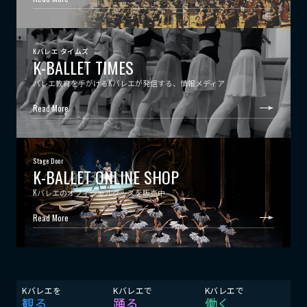
Kバレエ タイムズ
K-BALLET TIMES
バレエ教育を手がけるKバレエが発信する、情報メディア
Read More
Stage Door
K-BALLET ONLINE SHOP
Kバレエのオフィシャルグッズを販売中
Read More
Kバレエを
Kバレエで
Kバレエで
観る
踊る
働く