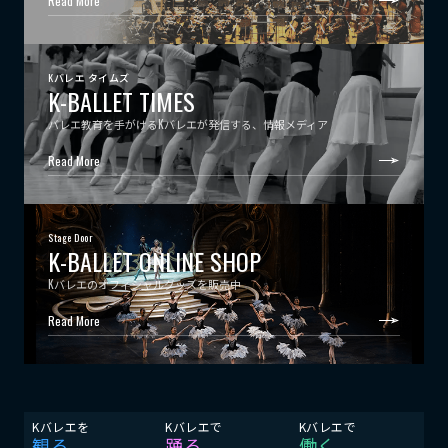
Read More
Kバレエ タイムズ
K-BALLET TIMES
バレエ教育を手がけるKバレエが発信する、情報メディア
Read More
Stage Door
K-BALLET ONLINE SHOP
Kバレエのオフィシャルグッズを販売中
Read More
Kバレエを
Kバレエで
Kバレエで
観る
踊る
働く