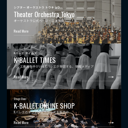
シアター オーケストラ トウキョウ
Theater Orchestra Tokyo
オーケストラ公式ページ・公演情報
Read More
Kバレエ タイムズ
K-BALLET TIMES
バレエ教育を手がけるKバレエが発信する、情報メディア
Read More
Stage Door
K-BALLET ONLINE SHOP
Kバレエのオフィシャルグッズを販売中
Read More