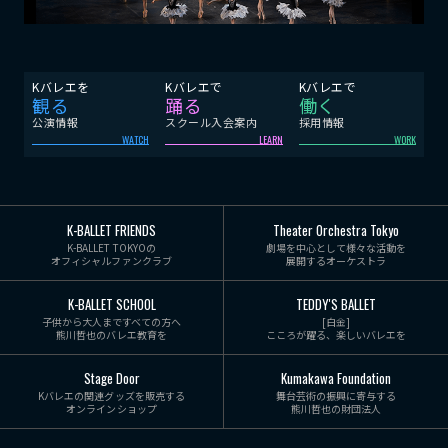
Kバレエを
Kバレエで
Kバレエで
観る
踊る
働く
公演情報
スクール入会案内
採用情報
WATCH
LEARN
WORK
K-BALLET FRIENDS
Theater Orchestra Tokyo
K-BALLET TOKYOの
劇場を中心として様々な活動を
オフィシャルファンクラブ
展開するオーケストラ
K-BALLET SCHOOL
TEDDY'S BALLET
子供から大人まですべての方へ
[白金]
熊川哲也のバレエ教育を
こころが躍る、楽しいバレエを
Stage Door
Kumakawa Foundation
Kバレエの関連グッズを販売する
舞台芸術の振興に寄与する
オンラインショップ
熊川哲也の財団法人