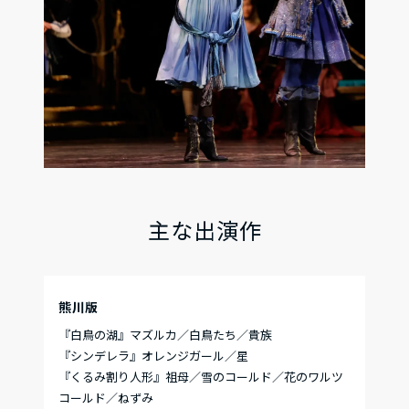
主な出演作
熊川版
『白鳥の湖』マズルカ／白鳥たち／貴族
『シンデレラ』オレンジガール／星
『くるみ割り人形』祖母／雪のコールド／花のワルツ
コールド／ねずみ