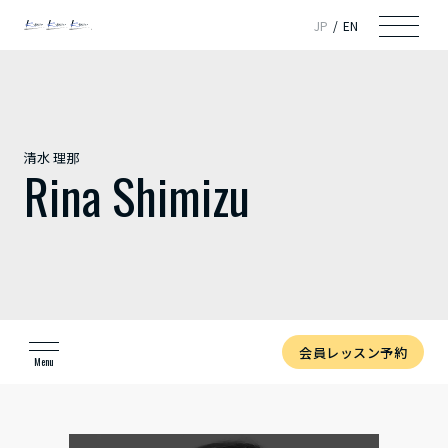
JP
EN
清水 理那
Rina Shimizu
会員レッスン予約
Menu