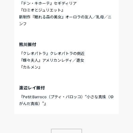
『ドン・キホーテ』セギディリア
『ロミオとジュリエット』
新制作『眠れる森の美女』オーロラの友人／乳母／ニ
ンフ
熊川振付
『クレオパトラ』クレオパトラの側近
『蝶々夫人』アメリカンレディ／遊女
『カルメン』
渡辺レイ振付
『Petit Barroco（プティ・バロッコ）“小さな真珠（ゆ
がんだ真珠）”』