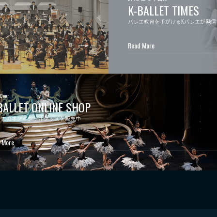
K-BALLET TIMES
バレエ教育を手がけるKバレエが発信
Read More
 Door
BALLET ONLINE SHOP
レエのオフィシャルグッズを販売中
 More