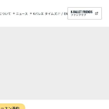
K-BALLET FRIENDS
ETについて
ニュース
Kバレエ タイムズ
JP
EN
ファンクラブ
レッスン予約