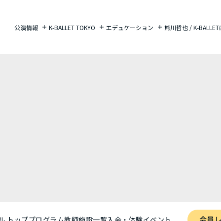
公演情報
K-BALLET TOKYO
エデュケーション
熊川哲也 / K-BALL
会員
ル トップ
プログラム
教師
施設一覧
入会・体験
イベント