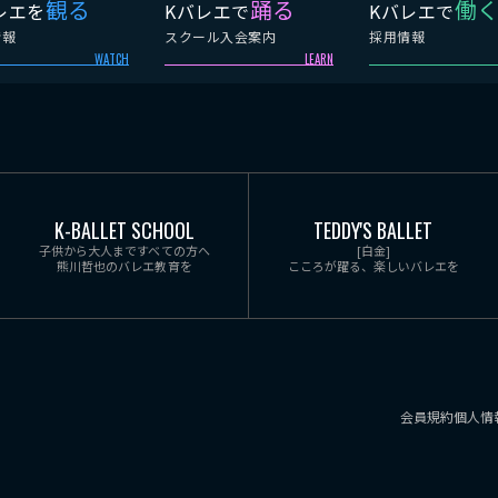
観る
踊る
働
レエを
Kバレエで
Kバレエで
情報
スクール入会案内
採用情報
WATCH
LEARN
K-BALLET SCHOOL
TEDDY'S BALLET
子供から大人まですべての方へ
[白金]
熊川哲也のバレエ教育を
こころが躍る、楽しいバレエを
会員規約
個人情