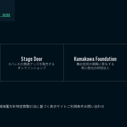
く
WORK
Stage Door
Kumakawa Foundation
Kバレエの関連グッズを販売する
舞台芸術の振興に寄与する
オンラインショップ
熊川哲也の財団法人
報保護方針
特定商取引法に基づく表示
サイトご利用条件
お問い合わせ