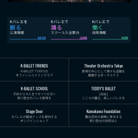
Kバレエを
Kバレエで
Kバレエで
観る
踊る
働く
公演情報
スクール入会案内
採用情報
WATCH
LEARN
WORK
K-BALLET FRIENDS
Theater Orchestra Tokyo
K-BALLET TOKYOの
劇場を中心として様々な活動を
オフィシャルファンクラブ
展開するオーケストラ
K-BALLET SCHOOL
TEDDY'S BALLET
子供から大人まですべての方へ
[白金]
熊川哲也のバレエ教育を
こころが躍る、楽しいバレエを
Stage Door
Kumakawa Foundation
Kバレエの関連グッズを販売する
舞台芸術の振興に寄与する
オンラインショップ
熊川哲也の財団法人