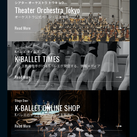
シアター オーケストラ トウキョウ
Theater Orchestra Tokyo
オーケストラ公式ページ・公演情報
Read More
Kバレエ タイムズ
K-BALLET TIMES
バレエ教育を手がけるKバレエが発信する、情報メディア
Read More
Stage Door
K-BALLET ONLINE SHOP
Kバレエのオフィシャルグッズを販売中
Read More