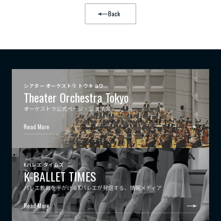
Back
シアター オーケストラ トウキョウ
Theater Orchestra Tokyo
オーケストラ公式ページ・公演情報
Read More
Kバレエ タイムズ
K-BALLET TIMES
バレエ教育を手がけるKバレエが発信する、情報メディア
Read More