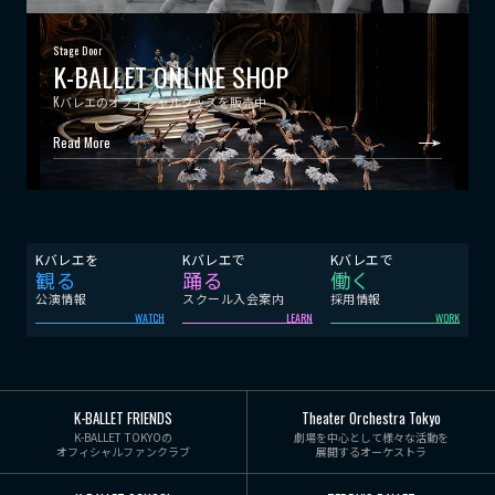
Stage Door
K-BALLET ONLINE SHOP
Kバレエのオフィシャルグッズを販売中
Read More
Kバレエを
Kバレエで
Kバレエで
観る
踊る
働く
公演情報
スクール入会案内
採用情報
WATCH
LEARN
WORK
K-BALLET FRIENDS
Theater Orchestra Tokyo
K-BALLET TOKYOの
劇場を中心として様々な活動を
オフィシャルファンクラブ
展開するオーケストラ