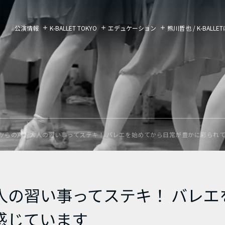
公演情報
K-BALLET TOKYO
エデュケーション
熊川哲也 / K-BALL
からの声】大人の習い事ってステキ！ バレエを始めてから日常が豊かに彩られ
人の習い事ってステキ！ バレエ
感じています