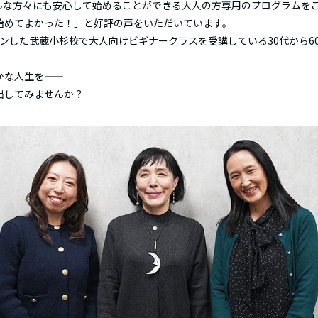
そんな方々にも安心して始めることができる大人の方専用のプログラムを
始めてよかった！」と好評の声をいただいています。
ンした武蔵小杉校で大人向けビギナークラスを受講している30代から6
かな人生を——
出してみませんか？