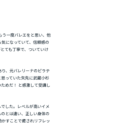
もう一度バレエをと思い、他
ら気になっていて、信頼感の
がとても丁寧で、ついていけ
あり、元バレリーナのピラテ
と思っていた矢先に武蔵小杉
ためだ！ と感激して受講し
ルでした。レベルが高いイメ
るのとは違い、正しい身体の
動かすことで癒されリフレッ