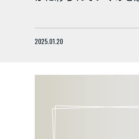
2025.01.20