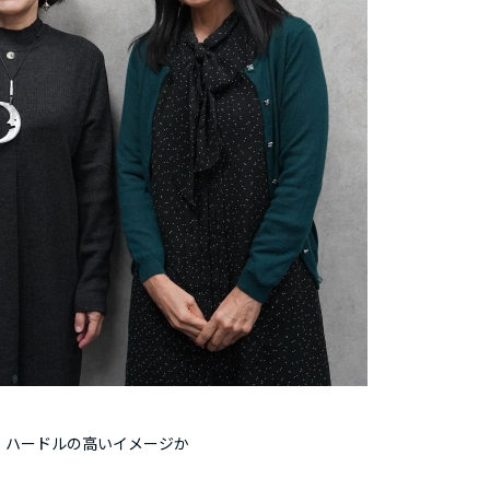
、ハードルの高いイメージか