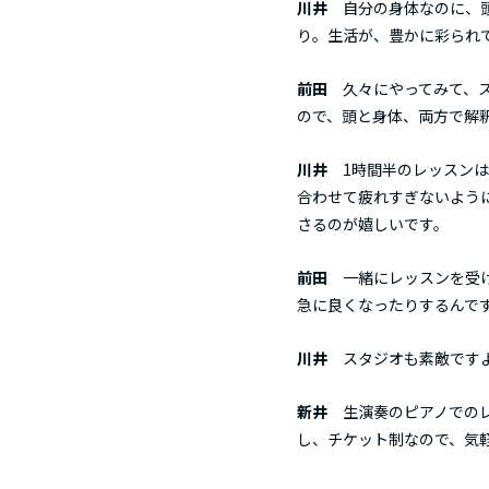
川井
自分の身体なのに、頭
り。生活が、豊かに彩られ
前田
久々にやってみて、ス
ので、頭と身体、両方で解
川井
1時間半のレッスンは
合わせて疲れすぎないよう
さるのが嬉しいです。
前田
一緒にレッスンを受け
急に良くなったりするんで
川井
スタジオも素敵ですよ
新井
生演奏のピアノでの
し、チケット制なので、気