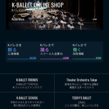
K-BALLET ONLINE SHOP
Kバレエのオフィシャルグッズを販売中
Read More
Kバレエを
Kバレエで
Kバレエで
観る
踊る
働く
公演情報
スクール入会案内
採用情報
WATCH
LEARN
WORK
K-BALLET FRIENDS
Theater Orchestra Tokyo
K-BALLET TOKYOの
劇場を中心として様々な活動を
オフィシャルファンクラブ
展開するオーケストラ
K-BALLET SCHOOL
TEDDY'S BALLET
子供から大人まですべての方へ
[白金]
熊川哲也のバレエ教育を
こころが躍る、楽しいバレエを