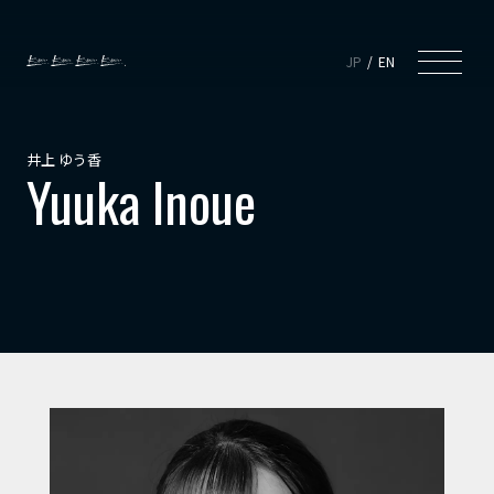
JP
EN
井上 ゆう香
Yuuka Inoue