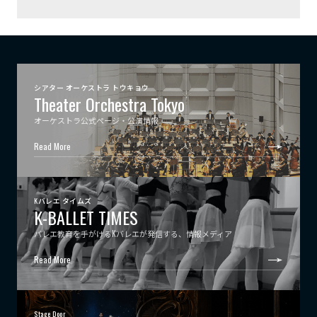
シアター オーケストラ トウキョウ
Theater Orchestra Tokyo
オーケストラ公式ページ・公演情報
Read More
Kバレエ タイムズ
K-BALLET TIMES
バレエ教育を手がけるKバレエが発信する、情報メディア
Read More
Stage Door