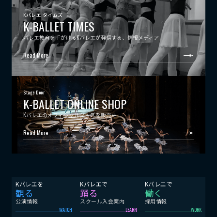
Kバレエ タイムズ
K-BALLET TIMES
バレエ教育を手がけるKバレエが発信する、情報メディア
Read More
Stage Door
K-BALLET ONLINE SHOP
Kバレエのオフィシャルグッズを販売中
Read More
Kバレエを
Kバレエで
Kバレエで
観る
踊る
働く
公演情報
スクール入会案内
採用情報
WATCH
LEARN
WORK