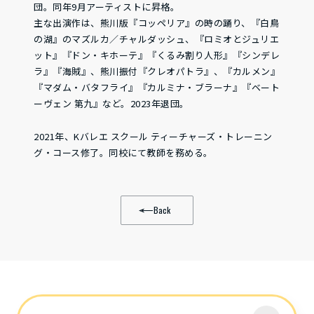
団。同年9月アーティストに昇格。
主な出演作は、熊川版『コッペリア』の時の踊り、『白鳥
の湖』のマズルカ／チャルダッシュ、『ロミオとジュリエ
ット』『ドン・キホーテ』『くるみ割り人形』『シンデレ
ラ』『海賊』、熊川振付『クレオパトラ』、『カルメン』
『マダム・バタフライ』『カルミナ・ブラーナ』『ベート
ーヴェン 第九』など。2023年退団。
2021年、Kバレエ スクール ティーチャーズ・トレーニン
グ・コース修了。同校にて教師を務める。
Back