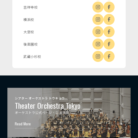
吉祥寺校
横浜校
大宮校
後楽園校
武蔵小杉校
シアター オーケストラ トウキョウ
Theater Orchestra Tokyo
オーケストラ公式ページ・公演情報
Read More