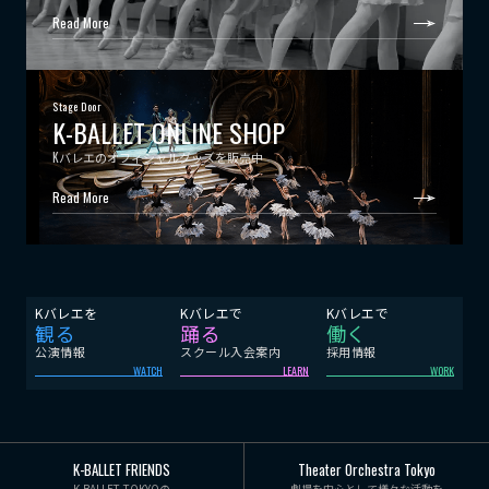
Read More
Stage Door
K-BALLET ONLINE SHOP
Kバレエのオフィシャルグッズを販売中
Read More
Kバレエを
Kバレエで
Kバレエで
観る
踊る
働く
公演情報
スクール入会案内
採用情報
WATCH
LEARN
WORK
K-BALLET FRIENDS
Theater Orchestra Tokyo
K-BALLET TOKYOの
劇場を中心として様々な活動を