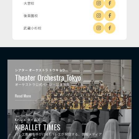
大宮校
後楽園校
武蔵小杉校
シアター オーケストラ トウキョウ
Theater Orchestra Tokyo
オーケストラ公式ページ・公演情報
Read More
Kバレエ タイムズ
K-BALLET TIMES
バレエ教育を手がけるKバレエが発信する、情報メディア