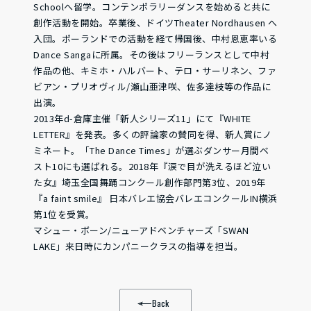
Schoolへ留学。コンテンポラリーダンスを始めると共に
創作活動を開始。卒業後、ドイツTheater Nordhausen へ
入団。ポーランドでの活動を経て帰国後、中村恩恵率いる
Dance Sangaに所属。その後はフリーランスとして中村
作品の他、キミホ・ハルバート、テロ・サーリネン、ファ
ビアン・プリオヴィル/瀬山亜津咲、佐多達枝等の作品に
出演。
2013年d-倉庫主催「新人シリーズ11」にて『WHITE
LETTER』を発表。多くの評論家の賛同を得、新人賞にノ
ミネート。「The Dance Times」が選ぶダンサー月間ベ
スト10にも選ばれる。2018年『涙で目が洗えるほど泣い
た女』埼玉全国舞踊コンクール創作部門第3位、2019年
『a faint smile』 日本バレエ協会バレエコンクールIN横浜
第1位を受賞。
マシュー・ボーン/ニューアドベンチャーズ「SWAN
LAKE」来日時にカンパニークラスの指導を担当。
Back