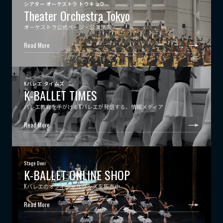
シアター オーケストラ トウキョウ
Theater Orchestra Tokyo
オーケストラ公式ページ・公演情報
Read More
Kバレエ タイムズ
K-BALLET TIMES
バレエ教育を手がけるKバレエが発信する、情報メディア
Read More
Stage Door
K-BALLET ONLINE SHOP
Kバレエのオフィシャルグッズを販売中
Read More