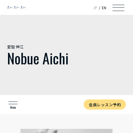
JP
EN
愛智 伸江
Nobue Aichi
会員レッスン予約
Menu