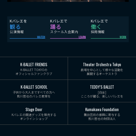
Kバレエを
Kバレエで
Kバレエで
観る
踊る
働く
公演情報
スクール入会案内
採用情報
WATCH
LEARN
WORK
K-BALLET FRIENDS
Theater Orchestra Tokyo
K-BALLET TOKYOの
劇場を中心として様々な活動を
オフィシャルファンクラブ
展開するオーケストラ
K-BALLET SCHOOL
TEDDY'S BALLET
子供から大人まですべての方へ
[白金]
熊川哲也のバレエ教育を
こころが躍る、楽しいバレエを
Stage Door
Kumakawa Foundation
Kバレエの関連グッズを販売する
舞台芸術の振興に寄与する
オンラインショップ
熊川哲也の財団法人