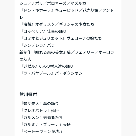
シュ／ナポリ／ポロネーズ／マズルカ
『ドン・キホーテ』キューピッド／花売り娘／アント
レ
『海賊』オダリスク／ギリシャの少女たち
『コッペリア』仕事の踊り
『ロミオとジュリエット』
ヴェローナの娘たち
『シンデレラ』バラ
新制作『眠れる森の美女』猫／フェアリー／オーロラ
の友人
『ジゼル』6 人の村人達の踊り
『ラ・バヤデール』パ・ダクシオン
熊川振付
『蝶々夫人』傘の踊り
『クレオパトラ』延臣
『カルメン』
労働者たち
『カルミナ・ブラーナ』天使
『ベートーヴェン 第九』