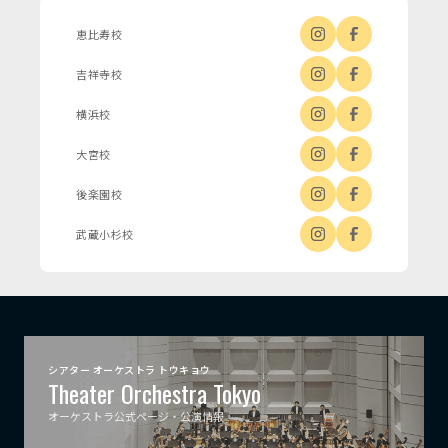
恵比寿校
吉祥寺校
横浜校
大宮校
後楽園校
武蔵小杉校
シアター オーケストラ トウキョウ
Theater Orchestra Tokyo
オーケストラ公式ページ・公演情報