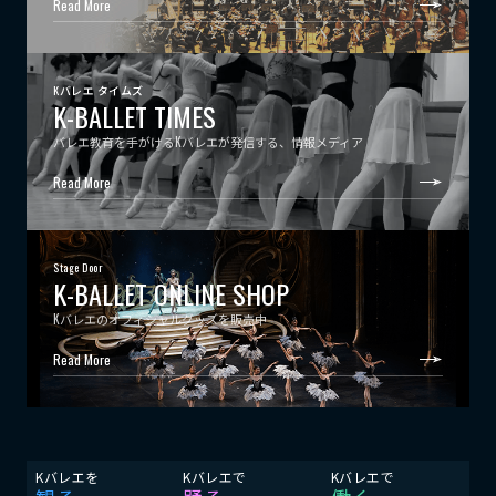
Read More
Kバレエ タイムズ
K-BALLET TIMES
バレエ教育を手がけるKバレエが発信する、情報メディア
Read More
Stage Door
K-BALLET ONLINE SHOP
Kバレエのオフィシャルグッズを販売中
Read More
Kバレエを
Kバレエで
Kバレエで