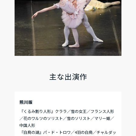
主な出演作
熊川版
『くるみ割り人形』クララ／雪の女王／フランス人形
／花のワルツのソリスト／雪のソリスト／
マリー姫／
中国人形
『白鳥の湖』パ・ド・トロワ／4羽の白鳥／チャルダッ