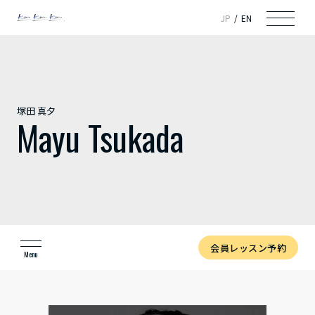
JP
EN
塚田 真夕
Mayu Tsukada
会員レッスン予約
Menu