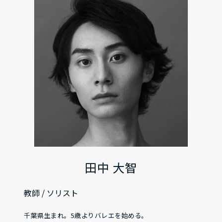
田中 大智
教師 / ソリスト
千葉県生まれ。5歳よりバレエを始める。