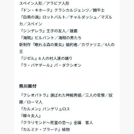
スペイン人形／アラビア人形
『ドン・キホーテ』クラシカルジェンツ／闘牛士
『白鳥の湖』ロットバルト／チャルダッシュ／マズル
カ／スペイン
『シンデレラ』王子の友人／雄鹿
『海賊』ビルバント／海賊の男たち
新制作『眠れる森の美女』婚約者／カヴァリエ／4人の
王
『ジゼル』6 人の村人達の踊り
『ラ・バヤデール』パ・ダクシオン
熊川振付
『クレオパトラ』選ばれた神殿男娼／三人の官僚／奴
隷／ローマ人
『カルメン』バンデリュロス
『蝶々夫人』
『クラリモンド～死霊の恋～』全編 客人
『カルミナ・ブラーナ』植物