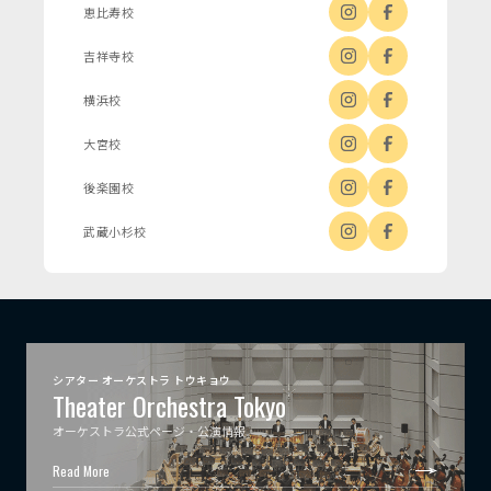
恵比寿校
吉祥寺校
横浜校
大宮校
後楽園校
武蔵小杉校
シアター オーケストラ トウキョウ
Theater Orchestra Tokyo
オーケストラ公式ページ・公演情報
Read More