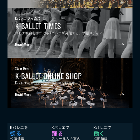
Kバレエ タイムズ
K-BALLET TIMES
バレエ教育を手がけるKバレエが発信する、情報メディア
Read More
Stage Door
K-BALLET ONLINE SHOP
Kバレエのオフィシャルグッズを販売中
Read More
Kバレエを
Kバレエで
Kバレエで
観る
踊る
働く
公演情報
スクール入会案内
採用情報