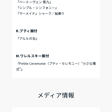
『ベートーヴェン 第九』
『シンプル・シンフォニー』
『マーメイド』シャーク／船乗り
R.プティ振付
『アルルの女』
M.ワレルスキー振付
『Petite Ceremonie（プティ・セレモニー）“小さな儀
式”』
メディア情報