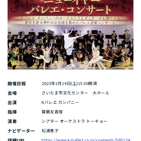
開催日程
2023年1月14日(土)15:00開演
会場
さいたま市文化センター 大ホール
出演
Kバレエ カンパニー
指揮
齋藤友香理
演奏
シアター オーケストラ トーキョー
ナビゲーター
松浦景子
詳細URL
https://www.k-ballet.co.jp/contents/565124