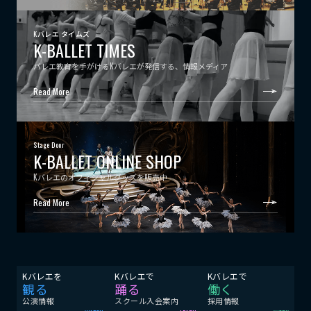
Kバレエ タイムズ
K-BALLET TIMES
バレエ教育を手がけるKバレエが発信する、情報メディア
Read More
Stage Door
K-BALLET ONLINE SHOP
Kバレエのオフィシャルグッズを販売中
Read More
Kバレエを
Kバレエで
Kバレエで
観る
踊る
働く
公演情報
スクール入会案内
採用情報