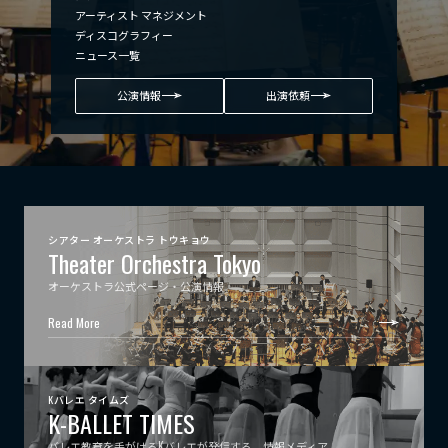
アーティスト マネジメント
ディスコグラフィー
ニュース一覧
公演情報
出演依頼
シアター オーケストラ トウキョウ
Theater Orchestra Tokyo
オーケストラ公式ページ・公演情報
Read More
Kバレエ タイムズ
K-BALLET TIMES
バレエ教育を手がけるKバレエが発信する、情報メディア