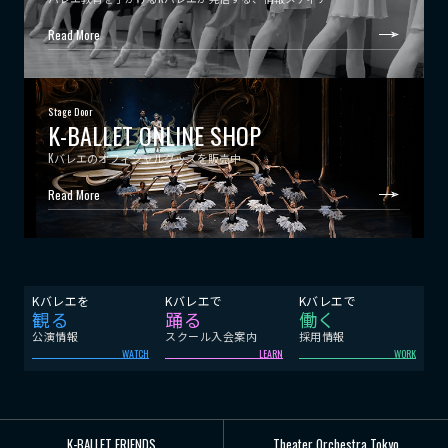
Read More
Stage Door
K-BALLET ONLINE SHOP
Kバレエのオフィシャルグッズを販売中
Read More
Kバレエを
Kバレエで
Kバレエで
観る
踊る
働く
公演情報
スクール入会案内
採用情報
WATCH
LEARN
WORK
K-BALLET FRIENDS
Theater Orchestra Tokyo