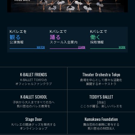
Kバレエを
Kバレエで
Kバレエで
観る
踊る
働く
公演情報
スクール入会案内
採用情報
WATCH
LEARN
WORK
K-BALLET FRIENDS
Theater Orchestra Tokyo
K-BALLET TOKYOの
劇場を中心として様々な活動を
オフィシャルファンクラブ
展開するオーケストラ
K-BALLET SCHOOL
TEDDY'S BALLET
子供から大人まですべての方へ
[白金]
熊川哲也のバレエ教育を
こころが躍る、楽しいバレエを
Stage Door
Kumakawa Foundation
Kバレエの関連グッズを販売する
舞台芸術の振興に寄与する
オンラインショップ
熊川哲也の財団法人