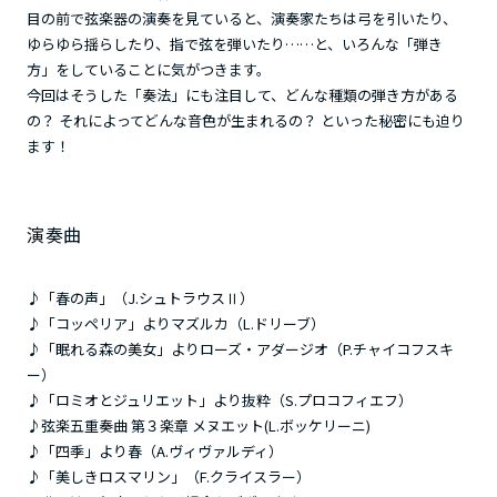
目の前で弦楽器の演奏を見ていると、演奏家たちは弓を引いたり、
ゆらゆら揺らしたり、指で弦を弾いたり……と、いろんな「弾き
方」をしていることに気がつきます。
今回はそうした「奏法」にも注目して、どんな種類の弾き方がある
の？ それによってどんな音色が生まれるの？ といった秘密にも迫り
ます！
演奏曲
♪「春の声」（J.シュトラウスⅡ）
♪「コッペリア」よりマズルカ（L.ドリーブ）
♪「眠れる森の美女」よりローズ・アダージオ（P.チャイコフスキ
ー）
♪「ロミオとジュリエット」より抜粋（S.プロコフィエフ）
♪弦楽五重奏曲 第３楽章 メヌエット(L.ボッケリーニ)
♪「四季」より春（A.ヴィヴァルディ）
♪「美しきロスマリン」（F.クライスラー）