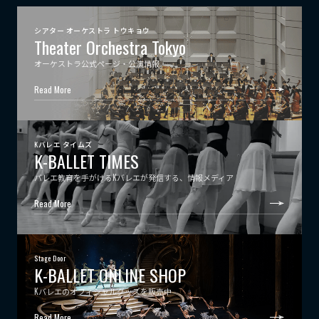
シアター オーケストラ トウキョウ
Theater Orchestra Tokyo
オーケストラ公式ページ・公演情報
Read More
Kバレエ タイムズ
K-BALLET TIMES
バレエ教育を手がけるKバレエが発信する、情報メディア
Read More
Stage Door
K-BALLET ONLINE SHOP
Kバレエのオフィシャルグッズを販売中
Read More