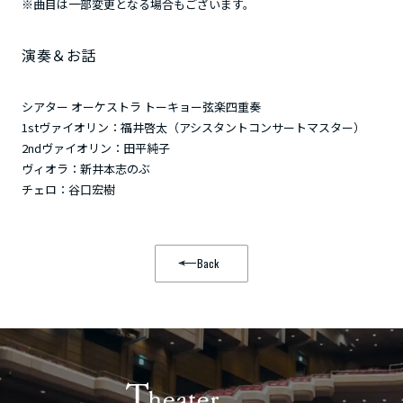
※曲目は一部変更となる場合もございます。
演奏＆お話
シアター オーケストラ トーキョー弦楽四重奏
1stヴァイオリン：福井啓太（アシスタントコンサートマスター）
2ndヴァイオリン：田平純子
ヴィオラ：新井本志のぶ
チェロ：谷口宏樹
Back