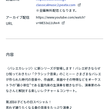
classicalmusic2.peatix.com
※全編無料配信となります。
アーカイブ配信
https://www.youtube.com/watch?
v=WE53x11Uhn4
URL
内容
〈バレエカレッジ〉に新シリーズが登場します！バレエ好きならぜ
ひ知っておきたい「クラシック音楽」のことーー さまざまなバレエ
が作られた時代の音楽や、作曲家、楽器やその特徴などをオーケス
トラの“最小単位”である室内楽の生演奏を聴きながら、演奏家のみ
なさんと解説する楽しいレクチャー＆コンサート。
第2回は子どもの日スペシャル！
思わず踊りたくなる春の音楽をたっぷり演奏♪