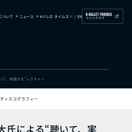
K-BALLET FRIENDS
ETについて
ニュース
Kバレエ タイムズ
JP
EN
ファンクラブ
いて、実感する”レクチャー
ディスコグラフィー
大氏による“聴いて、実