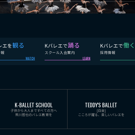
観る
踊る
働
レエを
Kバレエで
Kバレエで
情報
スクール入会案内
採用情報
WATCH
LEARN
K-BALLET SCHOOL
TEDDY'S BALLET
子供から大人まですべての方へ
[白金]
熊川哲也のバレエ教育を
こころが躍る、楽しいバレエを