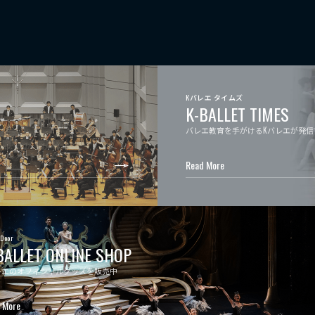
Kバレエ タイムズ
K-BALLET TIMES
バレエ教育を手がけるKバレエが発信
Read More
 Door
BALLET ONLINE SHOP
レエのオフィシャルグッズを販売中
 More