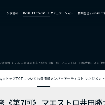
公演情報
K-BALLET TOKYO
エデュケーション
熊川哲也 / K-BALL
公演情報
バレエ音楽の魅力と秘密《第7回》 マエストロ井田勝大氏による“聴
okyo トップ
TOTについて
公演情報
メンバー
アーティスト マネジメント
密《第7回》 マエストロ井田勝