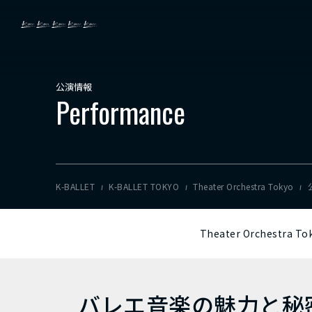
公演情報
Performance
K-BALLET
K-BALLET TOKYO
Theater Orchestra Tokyo
Theater Orchestra T
バレエ音楽の魅力と秘