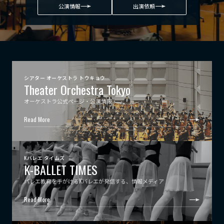
公演情報
出演依頼
シアター オーケストラ トウキョウ
Theater Orchestra Tokyo
オーケストラ公式ページ・公演情報
Read More
Kバレエ タイムズ
K-BALLET TIMES
バレエ教育を手がけるKバレエが発信する、情報メディア
Read More