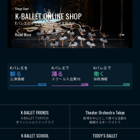
Stage Door
K-BALLET ONLINE SHOP
Kバレエのオフィシャルグッズを販売中
Read More
Kバレエを
Kバレエで
Kバレエで
観る
踊る
働く
公演情報
スクール入会案内
採用情報
WATCH
LEARN
WORK
K-BALLET FRIENDS
Theater Orchestra Tokyo
K-BALLET TOKYOの
劇場を中心として様々な活動を
オフィシャルファンクラブ
展開するオーケストラ
K-BALLET SCHOOL
TEDDY'S BALLET