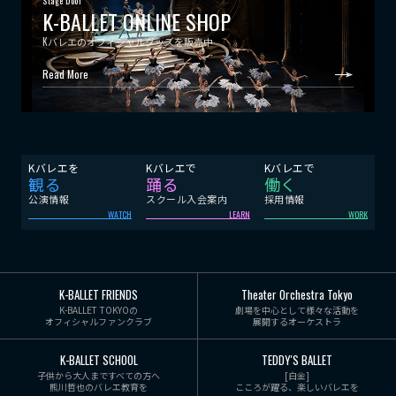
Stage Door
K-BALLET ONLINE SHOP
Kバレエのオフィシャルグッズを販売中
Read More
Kバレエを
Kバレエで
Kバレエで
観る
踊る
働く
公演情報
スクール入会案内
採用情報
WATCH
LEARN
WORK
K-BALLET FRIENDS
Theater Orchestra Tokyo
K-BALLET TOKYOの
劇場を中心として様々な活動を
オフィシャルファンクラブ
展開するオーケストラ
K-BALLET SCHOOL
TEDDY'S BALLET
子供から大人まですべての方へ
[白金]
熊川哲也のバレエ教育を
こころが躍る、楽しいバレエを