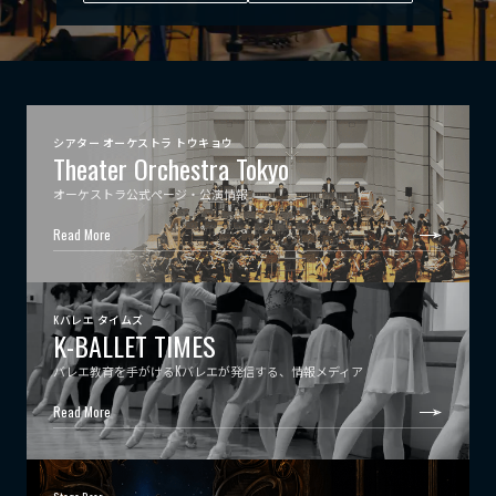
シアター オーケストラ トウキョウ
Theater Orchestra Tokyo
オーケストラ公式ページ・公演情報
Read More
Kバレエ タイムズ
K-BALLET TIMES
バレエ教育を手がけるKバレエが発信する、情報メディア
Read More