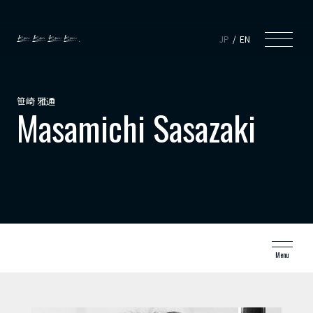
JP
EN
笹崎 雅通
Masamichi Sasazaki
Menu