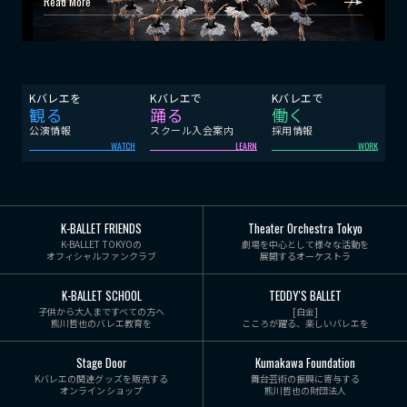
Read More
Kバレエを
Kバレエで
Kバレエで
観る
踊る
働く
公演情報
スクール入会案内
採用情報
WATCH
LEARN
WORK
K-BALLET FRIENDS
Theater Orchestra Tokyo
K-BALLET TOKYOの
劇場を中心として様々な活動を
オフィシャルファンクラブ
展開するオーケストラ
K-BALLET SCHOOL
TEDDY'S BALLET
子供から大人まですべての方へ
[白金]
熊川哲也のバレエ教育を
こころが躍る、楽しいバレエを
Stage Door
Kumakawa Foundation
Kバレエの関連グッズを販売する
舞台芸術の振興に寄与する
オンラインショップ
熊川哲也の財団法人