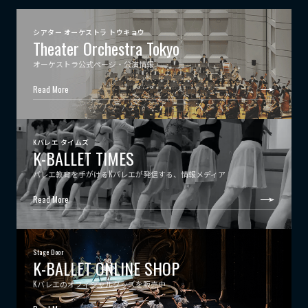
シアター オーケストラ トウキョウ
Theater Orchestra Tokyo
オーケストラ公式ページ・公演情報
Read More
Kバレエ タイムズ
K-BALLET TIMES
バレエ教育を手がけるKバレエが発信する、情報メディア
Read More
Stage Door
K-BALLET ONLINE SHOP
Kバレエのオフィシャルグッズを販売中