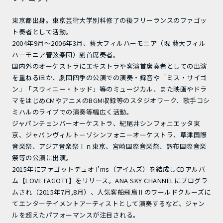
東京都出身。東京芸術大学別科修了の後フリーランスのファゴッ
ト奏者として活動。
2004年9月～2006年3月、藝大フィルハーモニア（現 藝大フィル
ハーモニア管弦楽団）副首席奏者。
国内外のオーケストラにエキストラや客演首席奏者としての出演
を重ねるほか、劇団四季の公演での演奏・録音や「ミス・サイゴ
ン」「スウィニー・トッド」等のミュージカル、また映画やドラ
マをはじめCMやアニメのBGM収録等のスタジオワーク、歌手コシ
ミハルのライブでの演奏等幅広く活動。
ジャパンチェンバーオーケストラ、紀尾井シンフォニエッタ東
京、ジャパンヴィルトーゾシンフォニーオーケストラ、草津国際
音楽祭、アジア音楽祭ｉｎ東京、宮崎国際音楽祭、調布国際音楽
祭等の公演に出演。
2015年にファゴットデュオ I’ms（アイムズ）を結成しCDアルバ
ム【LOVE FAGOTT】をリリース。ANA SKY CHANNELにプログラ
ムされ（2015年7月,8月）、人気客船飛鳥Ⅱのワールドクルーズに
てエンターテイメントアーティストとして演奏するなど、ジャン
ルを超えたパフォーマンスが注目される。