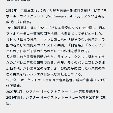
1931年、東京生まれ。5歳より絶対音感早期教育を受け、ピアノを
ポール・ヴィノグラドフ（Paul Vinogradoff・元モスクワ音楽院
教授）氏に師事。
1957年読売ホールにおいて「バレエ音楽の夕べ」を企画し、日本
フィルハーモニー管弦楽団を指揮、指揮者としてデビューした。
ＮＨＫ「世界の音楽」、テレビ朝日系列「題名のない音楽会」の
指揮者として国内外のソリストと共演。『白雪姫』『みにくいア
ヒルの子』など子供のためのバレエの作曲を手掛ける。
多方面にわたる音楽活動のうち、ライフワークとして関わってき
たのがバレエ音楽の研究である。永年、多くのバレエ団との指揮
活動の他、バレエ音楽の歴史、および複雑多岐にわたる楽譜の整
理と蒐集を行いバレエ界に多大な貢献をしている。
シアター オーケストラ トウキョウ音楽監督。新国立劇場バレエ研
修所講師。
2007年1月、シアター オーケストラ トーキョー音楽監督就任。
2019年9月、シアター オーケストラ トーキョー名誉音楽監督に就
任。