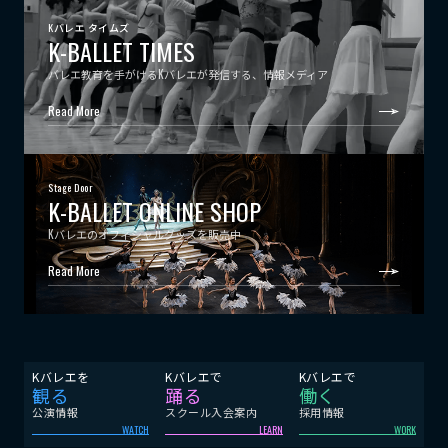
Kバレエ タイムズ
K-BALLET TIMES
バレエ教育を手がけるKバレエが発信する、情報メディア
Read More
Stage Door
K-BALLET ONLINE SHOP
Kバレエのオフィシャルグッズを販売中
Read More
Kバレエを
Kバレエで
Kバレエで
観る
踊る
働く
公演情報
スクール入会案内
採用情報
WATCH
LEARN
WORK