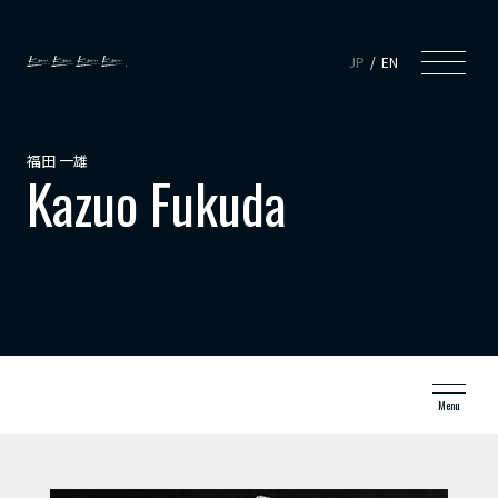
JP
EN
福田 一雄
Kazuo Fukuda
Menu