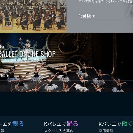
バレエ教育を手がけるKバレエが発信
Read More
 Door
BALLET ONLINE SHOP
レエのオフィシャルグッズを販売中
 More
観る
踊る
働
レエを
Kバレエで
Kバレエで
情報
スクール入会案内
採用情報