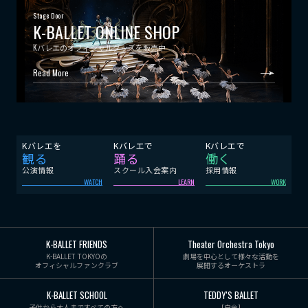
Stage Door
K-BALLET ONLINE SHOP
Kバレエのオフィシャルグッズを販売中
Read More
Kバレエを
Kバレエで
Kバレエで
観る
踊る
働く
公演情報
スクール入会案内
採用情報
WATCH
LEARN
WORK
K-BALLET FRIENDS
Theater Orchestra Tokyo
K-BALLET TOKYOの
劇場を中心として様々な活動を
オフィシャルファンクラブ
展開するオーケストラ
K-BALLET SCHOOL
TEDDY'S BALLET
子供から大人まですべての方へ
[白金]