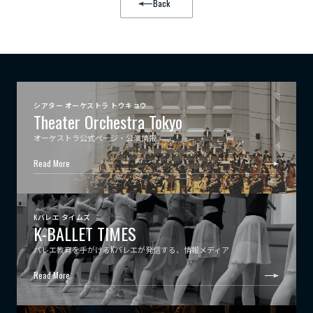
Back
シアター オーケストラ トウキョウ
Theater Orchestra Tokyo
オーケストラ公式ページ・公演情報
Read More
Kバレエ タイムズ
K-BALLET TIMES
バレエ教育を手がけるKバレエが発信する、情報メディア
Read More