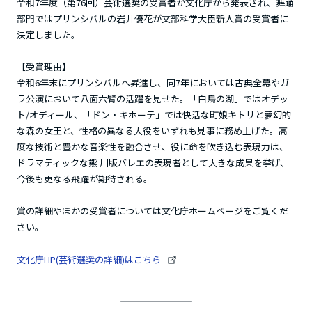
令和7年度（第76回）芸術選奨の受賞者が文化庁から発表され、舞踊
部門ではプリンシパルの岩井優花が文部科学大臣新人賞の受賞者に
決定しました。
【受賞理由】
令和6年末にプリンシパルへ昇進し、同7年においては古典全幕やガ
ラ公演において八面六臂の活躍を見せた。「白鳥の湖」ではオデッ
ト/オディール、「ドン・キホーテ」では快活な町娘キトリと夢幻的
な森の女王と、性格の異なる大役をいずれも見事に務め上げた。高
度な技術と豊かな音楽性を融合させ、役に命を吹き込む表現力は、
ドラマティックな熊 川版バレエの表現者として大きな成果を挙げ、
今後も更なる飛躍が期待される。
賞の詳細やほかの受賞者については
文化庁ホームページ
をご覧くだ
さい。
文化庁HP(芸術選奨の詳細)はこちら