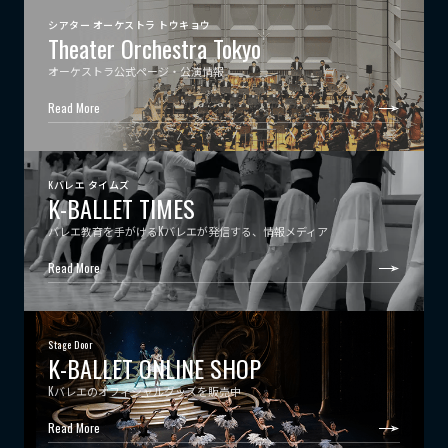
シアター オーケストラ トウキョウ
Theater Orchestra Tokyo
オーケストラ公式ページ・公演情報
Read More
Kバレエ タイムズ
K-BALLET TIMES
バレエ教育を手がけるKバレエが発信する、情報メディア
Read More
Stage Door
K-BALLET ONLINE SHOP
Kバレエのオフィシャルグッズを販売中
Read More