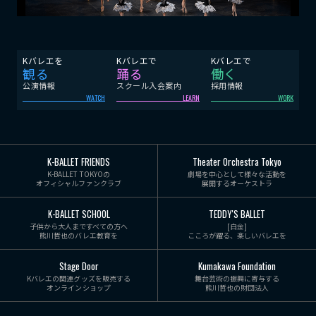
Kバレエを
Kバレエで
Kバレエで
観る
踊る
働く
公演情報
スクール入会案内
採用情報
WATCH
LEARN
WORK
K-BALLET FRIENDS
Theater Orchestra Tokyo
K-BALLET TOKYOの
劇場を中心として様々な活動を
オフィシャルファンクラブ
展開するオーケストラ
K-BALLET SCHOOL
TEDDY'S BALLET
子供から大人まですべての方へ
[白金]
熊川哲也のバレエ教育を
こころが躍る、楽しいバレエを
Stage Door
Kumakawa Foundation
Kバレエの関連グッズを販売する
舞台芸術の振興に寄与する
オンラインショップ
熊川哲也の財団法人