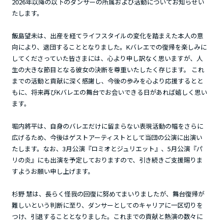
2026年以降の以下のダンサーの所属および活動についてお知らせい
たします。
飯島望未は、出産を経てライフスタイルの変化を踏まえた本人の意
向により、退団することとなりました。Kバレエでの復帰を楽しみに
してくださっていた皆さまには、心より申し訳なく思いますが、人
生の大きな節目となる彼女の決断を尊重いたしたく存じます。 これ
までの活動と貢献に深く感謝し、今後の歩みを心より応援するとと
もに、将来再びKバレエの舞台でお会いできる日があれば嬉しく思い
ます。
堀内將平は、自身のバレエだけに留まらない表現活動の幅をさらに
広げるため、今後はゲストアーティストとして当団の公演に出演い
たします。なお、3月公演『ロミオとジュリエット』、5月公演『パ
リの炎』にも出演を予定しておりますので、引き続きご支援賜りま
すようお願い申し上げます。
杉野 慧は、長らく怪我の回復に努めてまいりましたが、舞台復帰が
難しいという判断に至り、ダンサーとしてのキャリアに一区切りを
つけ、引退することとなりました。これまでの貢献と熱演の数々に