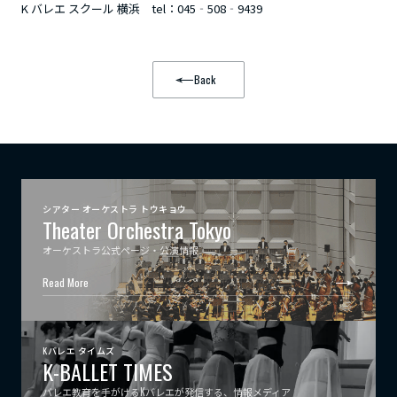
K バレエ スクール 横浜 tel：045‐508‐9439
Back
シアター オーケストラ トウキョウ
Theater Orchestra Tokyo
オーケストラ公式ページ・公演情報
Read More
Kバレエ タイムズ
K-BALLET TIMES
バレエ教育を手がけるKバレエが発信する、情報メディア