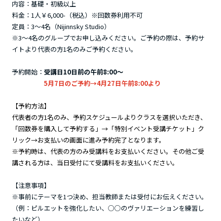
内容：基礎・初級以上
料金：1人￥6,000-（税込）※回数券利用不可
定員：3～4名（Nijinnsky Studio）
※3～4名のグループでお申し込みください。ご予約の際は、予約サ
イトより代表の方1名のみご予約ください。
予約開始：
受講日10日前の午前8:00～
5月7日のご予約→4月27日午前8:00より
【予約方法】
代表者の方1名のみ、予約スケジュールよりクラスを選択いただき、
「回数券を購入して予約する」→「特別イベント受講チケット」ク
リック→お支払いの画面に進み予約完了となります。
※予約時は、代表の方のみ受講料をお支払いください。その他ご受
講される方は、当日受付にて受講料をお支払いください。
【注意事項】
※事前にテーマを1つ決め、担当教師または受付にお伝えください。
（例：ピルエットを強化したい、○○のヴァリエーションを練習し
たいなど）