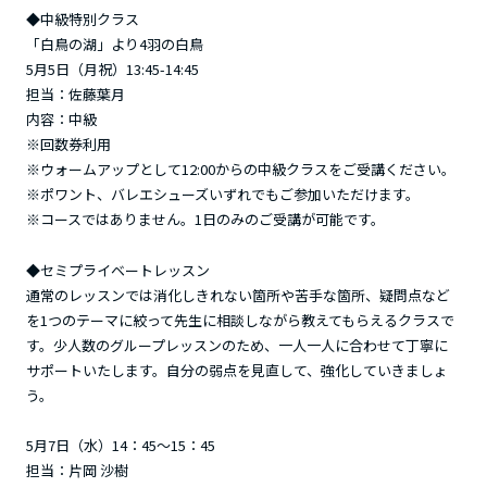
◆中級特別クラス
「白鳥の湖」より4羽の白鳥
5月5日（月祝）13:45-14:45
担当：佐藤葉月
内容：中級
※回数券利用
※ウォームアップとして12:00からの中級クラスをご受講ください。
※ポワント、バレエシューズいずれでもご参加いただけます。
※コースではありません。1日のみのご受講が可能です。
◆セミプライベートレッスン
通常のレッスンでは消化しきれない箇所や苦手な箇所、疑問点など
を1つのテーマに絞って先生に相談しながら教えてもらえるクラスで
す。少人数のグループレッスンのため、一人一人に合わせて丁寧に
サポートいたします。自分の弱点を見直して、強化していきましょ
う。
5月7日（水）14：45～15：45
担当：片岡 沙樹