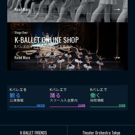
Read More
Stage Door
K-BALLET ONLINE SHOP
Kバレエのオフィシャルグッズを販売中
Read More
Kバレエを
Kバレエで
Kバレエで
観る
踊る
働く
公演情報
スクール入会案内
採用情報
WATCH
LEARN
WORK
K-BALLET FRIENDS
Theater Orchestra Tokyo