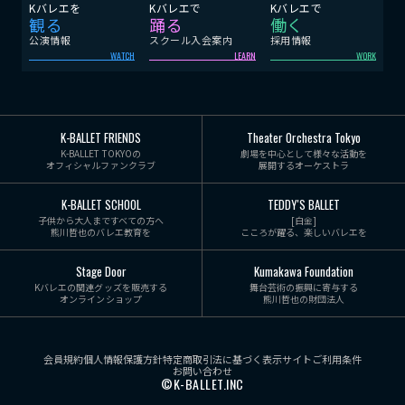
Kバレエを
Kバレエで
Kバレエで
観る
踊る
働く
公演情報
スクール入会案内
採用情報
WATCH
LEARN
WORK
K-BALLET FRIENDS
Theater Orchestra Tokyo
K-BALLET TOKYOの
劇場を中心として様々な活動を
オフィシャルファンクラブ
展開するオーケストラ
K-BALLET SCHOOL
TEDDY'S BALLET
子供から大人まですべての方へ
[白金]
熊川哲也のバレエ教育を
こころが躍る、楽しいバレエを
Stage Door
Kumakawa Foundation
Kバレエの関連グッズを販売する
舞台芸術の振興に寄与する
オンラインショップ
熊川哲也の財団法人
会員規約
個人情報保護方針
特定商取引法に基づく表示
サイトご利用条件
お問い合わせ
©K-BALLET.INC