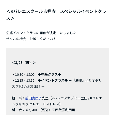
＜Kバレエスクール吉祥寺 スペシャルイベントクラ
ス＞
急遽イベントクラスの開催が決定いたしました！
ぜひこの機会にお越しください！
＜3/23（日）＞
・10:30‐12:00
◆中級クラス◆
・12:15‐13:15
◆イベントクラス◆
ー『海賊』よりオダリ
スク第1Va.に挑戦！ー
担 当：
前田真由子
先生（Kバレエアカデミー主任 / Kバレエ
トウキョウ バレエ・ミストレス）
料 金：￥4,200ｰ（税込）※回数券利用可