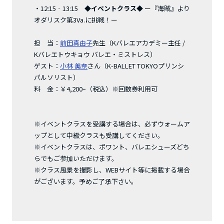
・12:15‐13:15
◆イベントクラス◆
ー『海賊』より
オダリスク第3Va.に挑戦！ー
担 当：
前田真由子
先生（Kバレエアカデミー主任 /
Kバレエトウキョウ バレエ・ミストレス）
ゲスト：
小林 美奈
さん（K-BALLET TOKYOプリンシ
パルソリスト）
料 金：￥4,200ｰ（税込）※回数券利用可
※イベントクラスを受講する場合は、必ずウォームア
ップとして中級クラスも受講してください。
※イベントクラスは、ポワント、バレエシューズどち
らでもご参加いただけます。
※クラス風景を撮影し、WEBサイト等に掲載する場合
がございます。予めご了承下さい。