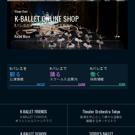
Stage Door
K-BALLET ONLINE SHOP
Kバレエのオフィシャルグッズを販売中
Read More
Kバレエを
Kバレエで
Kバレエで
観る
踊る
働く
公演情報
スクール入会案内
採用情報
WATCH
LEARN
WORK
K-BALLET FRIENDS
Theater Orchestra Tokyo
K-BALLET TOKYOの
劇場を中心として様々な活動を
オフィシャルファンクラブ
展開するオーケストラ
K-BALLET SCHOOL
TEDDY'S BALLET