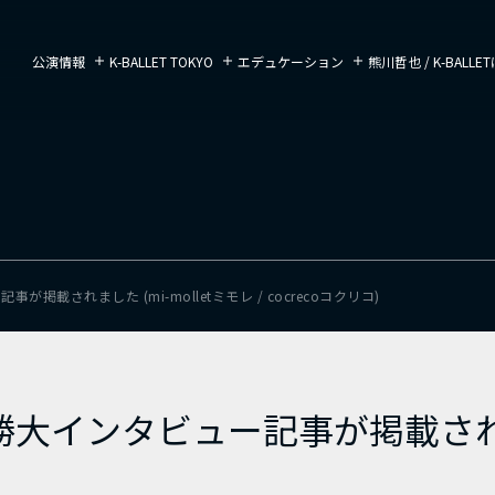
公演情報
K-BALLET TOKYO
エデュケーション
熊川哲也 / K-BALL
載されました (mi-molletミモレ / cocrecoコクリコ)
インタビュー記事が掲載されました