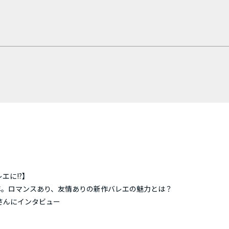
エに!?】
年。ロマンスあり、友情ありの新作バレエの魅力とは？
大さんにインタビュー