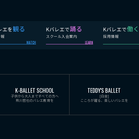
観る
踊る
働
レエを
Kバレエで
Kバレエで
情報
スクール入会案内
採用情報
WATCH
LEARN
K-BALLET SCHOOL
TEDDY'S BALLET
子供から大人まですべての方へ
[白金]
熊川哲也のバレエ教育を
こころが躍る、楽しいバレエを