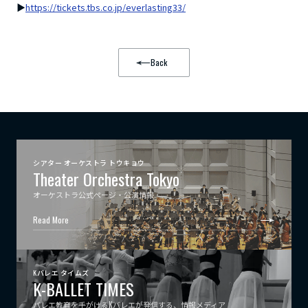
▶︎
https://tickets.tbs.co.jp/everlasting33/
Back
シアター オーケストラ トウキョウ
Theater Orchestra Tokyo
オーケストラ公式ページ・公演情報
Read More
Kバレエ タイムズ
K-BALLET TIMES
バレエ教育を手がけるKバレエが発信する、情報メディア