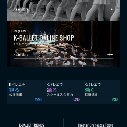
Read More
Stage Door
K-BALLET ONLINE SHOP
Kバレエのオフィシャルグッズを販売中
Read More
Kバレエを
Kバレエで
Kバレエで
観る
踊る
働く
公演情報
スクール入会案内
採用情報
WATCH
LEARN
WORK
K-BALLET FRIENDS
Theater Orchestra Tokyo