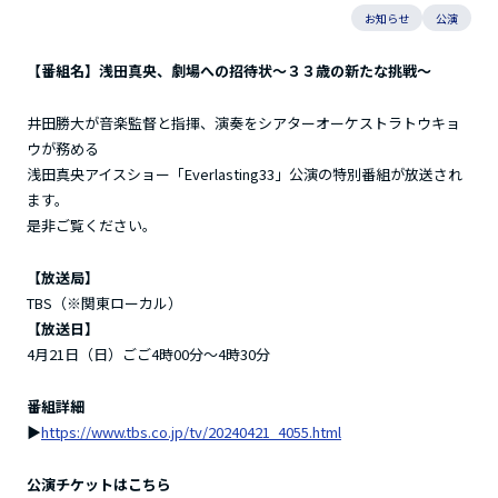
お知らせ
公演
【番組名】浅田真央、劇場への招待状〜３３歳の新たな挑戦〜
井田勝大が音楽監督と指揮、演奏をシアターオーケストラトウキョ
ウが務める
浅田真央アイスショー「Everlasting33」公演の特別番組が放送され
ます。
是非ご覧ください。
【放送局】
TBS（※関東ローカル）
【放送日】
4月21日（日）ごご4時00分～4時30分
番組詳細
▶︎
https://www.tbs.co.jp/tv/20240421_4055.html
公演チケットはこちら