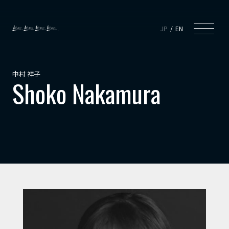
JP
EN
中村 祥子
Shoko Nakamura