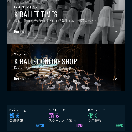
Kバレエ タイムズ
K-BALLET TIMES
バレエ教育を手がけるKバレエが発信する、情報メディア
Read More
Stage Door
K-BALLET ONLINE SHOP
Kバレエのオフィシャルグッズを販売中
Read More
Kバレエを
Kバレエで
Kバレエで
観る
踊る
働く
公演情報
スクール入会案内
採用情報
WATCH
LEARN
WORK