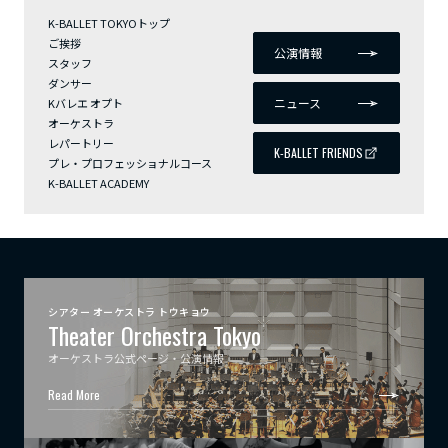
K-BALLET TOKYOトップ
ご挨拶
公演情報
スタッフ
ダンサー
ニュース
Kバレエ オプト
オーケストラ
レパートリー
K-BALLET FRIENDS
プレ・プロフェッショナルコース
K-BALLET ACADEMY
シアター オーケストラ トウキョウ
Theater Orchestra Tokyo
オーケストラ公式ページ・公演情報
Read More