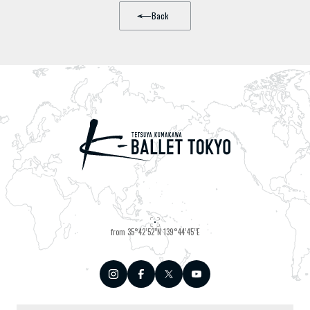
Back
from 35°42’52”N 139°44’45”E