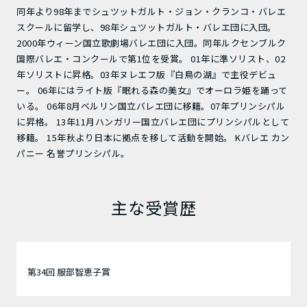
同年より98年までシュツットガルト・ジョン・クランコ・バレエ
スクールに留学し、98年シュツットガルト・バレエ団に入団。
2000年ウィーン国立歌劇場バレエ団に入団。同年ルクセンブルク
国際バレエ・コンクールで第1位を受賞。 01年に準ソリスト、02
年ソリストに昇格。03年ヌレエフ版『白鳥の湖』で主役デビュ
ー。 06年にはライト版『眠れる森の美女』でオーロラ姫を踊って
いる。 06年8月ベルリン国立バレエ団に移籍。07年プリンシパル
に昇格。 13年11月ハンガリー国立バレエ団にプリンシパルとして
移籍。 15年秋より日本に拠点を移して活動を開始。 Kバレエ カン
パニー 名誉プリンシパル。
主な受賞歴
第34回 服部智恵子賞