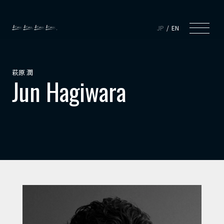
JP
EN
萩原 潤
Jun Hagiwara