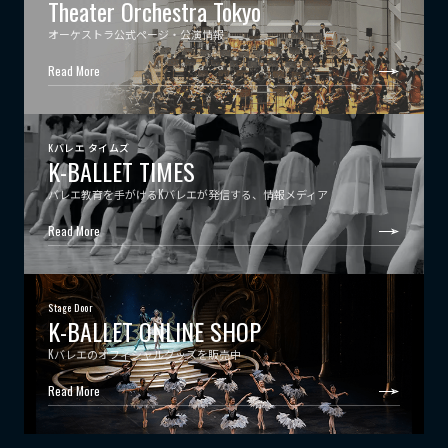
Theater Orchestra Tokyo
オーケストラ公式ページ・公演情報
Read More
Kバレエ タイムズ
K-BALLET TIMES
バレエ教育を手がけるKバレエが発信する、情報メディア
Read More
Stage Door
K-BALLET ONLINE SHOP
Kバレエのオフィシャルグッズを販売中
Read More