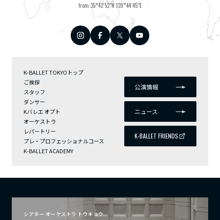
from 35°42’52”N 139°44’45”E
K-BALLET TOKYOトップ
ご挨拶
公演情報
スタッフ
ダンサー
ニュース
Kバレエ オプト
オーケストラ
レパートリー
K-BALLET FRIENDS
プレ・プロフェッショナルコース
K-BALLET ACADEMY
シアター オーケストラ トウキョウ