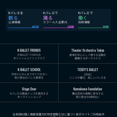
Kバレエを
Kバレエで
Kバレエで
観る
踊る
働く
公演情報
スクール入会案内
採用情報
WATCH
LEARN
WORK
K-BALLET FRIENDS
Theater Orchestra Tokyo
K-BALLET TOKYOの
劇場を中心として様々な活動を
オフィシャルファンクラブ
展開するオーケストラ
K-BALLET SCHOOL
TEDDY'S BALLET
子供から大人まですべての方へ
[白金]
熊川哲也のバレエ教育を
こころが躍る、楽しいバレエを
Stage Door
Kumakawa Foundation
Kバレエの関連グッズを販売する
舞台芸術の振興に寄与する
オンラインショップ
熊川哲也の財団法人
会員規約
個人情報保護方針
特定商取引法に基づく表示
サイトご利用条件