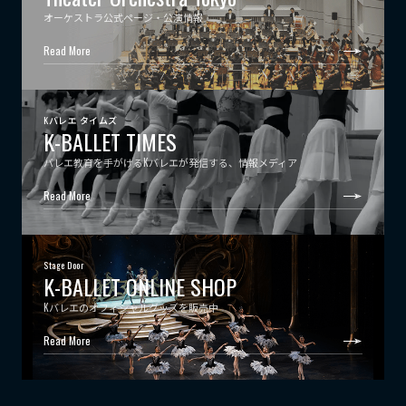
オーケストラ公式ページ・公演情報
Read More
Kバレエ タイムズ
K-BALLET TIMES
バレエ教育を手がけるKバレエが発信する、情報メディア
Read More
Stage Door
K-BALLET ONLINE SHOP
Kバレエのオフィシャルグッズを販売中
Read More